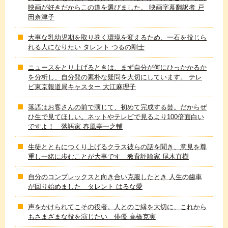
映画が好きだからこの道を選びました。 映画字幕翻訳者 戸
田奈津子
大事な乳幼児期を取り巻く環境を変えるため、一石を投じら
れる人になりたい タレント つるの剛士
ニュースをとり上げるときは、まず自分が何にひっかかるか
を分析し、自分発の素朴な疑問を大切にしています。 テレ
ビ東京報道局キャスター 大江麻理子
落語はお客さんの前で演じて、初めて完成する芸。だからぜ
ひ生で見てほしい。ネットやテレビで見るより100倍面白い
ですよ！ 落語家 春風亭一之輔
生徒とともにつくり上げるクラス彼らの話を聞き、意見を尊
重し一緒に歩むことが大事です 教育評論家 尾木直樹
自分のコンプレックスと向き合い克服したとき 人生の歯車
が回り始めました タレント はるな愛
声をかけられてこその役者。人とのご縁を大切に、これから
もさまざまな役を演じたい 俳優 高橋克実