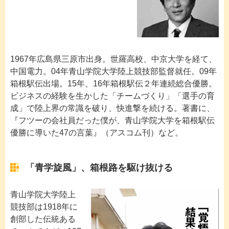
1967年広島県三原市出身。世羅高校、中京大学を経て、
中国電力。04年青山学院大学陸上競技部監督就任。09年
箱根駅伝出場。15年、16年箱根駅伝２年連続総合優勝。
ビジネスの経験を生かした「チームづくり」「選手の育
成」で陸上界の常識を破り、快進撃を続ける。著書に、
『フツーの会社員だった僕が、青山学院大学を箱根駅伝
優勝に導いた47の言葉』（アスコム刊）など。
「青学旋風」、箱根路を駆け抜ける
青山学院大学陸上
競技部は1918年に
創部した伝統ある