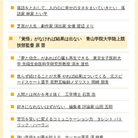
落語をとおして、人の心に幸せのタネをまいていきたい 落
語家 林家 たい平
芝居が人生 劇作家 演出家 女優 渡辺 えり
「覚悟」がなければ結果は出ない 青山学院大学陸上競
技部監督 原 晋
『夢と信念』があれば心臓も再生できる 東京女子医科大
学 先端生命医科学研究所教授 清水 達也
焦らず続けることが大事 やれば結果はついてくる 元スピ
ードスケート選手 長野五輪銅メダリスト 岡崎 朋美
人間とは何かを考え抜く 工学博士 石黒 浩
好きになれないはずがない 編集者 評論家 山田 五郎
苦労を笑いに変えるコミュニケーション力 タレント パト
リック・ハーラン
強い気持ちが夢を叶える サッカー選手 澤 穂希