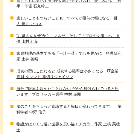
歳とともに変化する自分の歌声を受け入れ、楽しみたい 歌
手・俳優 石丸幹二
楽しいこともつらいことも、すべてが俳句の種になる 俳
人 夏井 いつき
“お嬢さん女優”から、マルサ、そして「プロの女優」へ 女
優 山村 紅葉
家庭料理の基本である「一汁一菜」で心を豊かに 料理研究
家 土井 善晴
成功の型にこだわると 成功する確率は小さくなる IT企業
役員 タレント 厚切りジェイソン
自分で限界を決めたことはない だから続けられていると思
います プロサッカー選手 中村 憲剛
脳のことをちょっと意識すると毎日が変わってきます。 脳
科学者 中野 信子
物語がはぐくむ遠い世界を思い描くチカラ 作家 上橋 菜穂
子