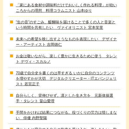
「家にある食材や調味料だけでおいしく作れる料理」が幼い
ころからの理想 料理コラムニスト 山本ゆり
“生の音”のすごみ、醍醐味を届けることで多くの人と音楽と
いう時間を共有したい ヴァイオリニスト 宮本笑里
未来への希望を映し出すようなものを表現したい デザイナ
ー・アーティスト 吉岡徳仁
お金は敬いながら、楽しく豊かに生きるために使う タレン
ト デヴィ・スカルノ
70歳で自分史を書くのは早すぎる いかに自分のコンテンツ
を増やすかが大切 デジタルクリエーター・ITエバンジェリ
スト 若宮正子
自分らしく、背伸びせず。凛とした生き方を 元新体操選
手・タレント 畠山愛理
手間をかければ結果につながる。役づくりの労力は惜しまな
い 俳優 内野聖陽