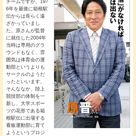
チームですが、197
6年を最後に箱根駅
伝からは長らく遠
ざかっていまし
た。原さんが監督
に就任した2004年
当時は専用のグラ
ウンドもなく、雰
囲気は体育会の運
動部というよりも
サークルのようだ
ったといいます。
そんななか、陸上
競技部の体制を一
新し、大学スポー
ツの花形である箱
根駅伝に出場する
看板運動部に育て
ようというプロジ