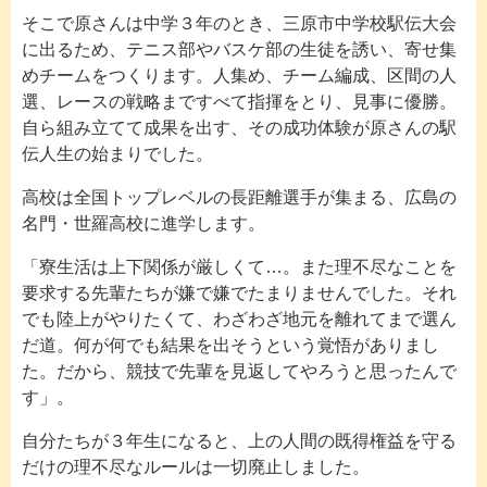
そこで原さんは中学３年のとき、三原市中学校駅伝大会
に出るため、テニス部やバスケ部の生徒を誘い、寄せ集
めチームをつくります。人集め、チーム編成、区間の人
選、レースの戦略まですべて指揮をとり、見事に優勝。
自ら組み立てて成果を出す、その成功体験が原さんの駅
伝人生の始まりでした。
高校は全国トップレベルの長距離選手が集まる、広島の
名門・世羅高校に進学します。
「寮生活は上下関係が厳しくて…。また理不尽なことを
要求する先輩たちが嫌で嫌でたまりませんでした。それ
でも陸上がやりたくて、わざわざ地元を離れてまで選ん
だ道。何が何でも結果を出そうという覚悟がありまし
た。だから、競技で先輩を見返してやろうと思ったんで
す」。
自分たちが３年生になると、上の人間の既得権益を守る
だけの理不尽なルールは一切廃止しました。