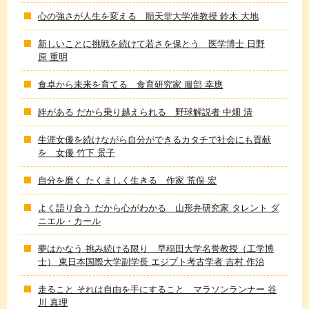
心の強さが人生を変える 順天堂大学准教授 鈴木 大地
新しいことに挑戦を続けて若さを保とう 医学博士 日野
原 重明
食卓から未来を育てる 食育研究家 服部 幸應
絆がある だから乗り越えられる 野球解説者 中畑 清
生涯女優を続けながら自分ができるカタチで社会にも貢献
を 女優 竹下 景子
自分を磨く たくましく生きる 作家 荒俣 宏
よく語り合う だから心がわかる 山形弁研究家 タレント ダ
ニエル・カール
夢はかなう 挑み続ける限り 早稲田大学名誉教授（工学博
士） 東日本国際大学副学長 エジプト考古学者 吉村 作治
走ること それは自由を手にすること マラソンランナー 谷
川 真理