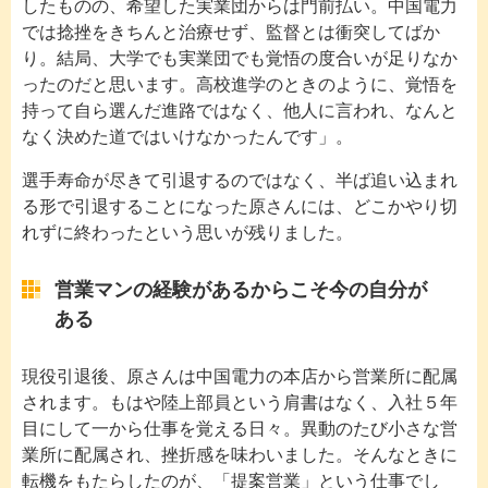
したものの、希望した実業団からは門前払い。中国電力
では捻挫をきちんと治療せず、監督とは衝突してばか
り。結局、大学でも実業団でも覚悟の度合いが足りなか
ったのだと思います。高校進学のときのように、覚悟を
持って自ら選んだ進路ではなく、他人に言われ、なんと
なく決めた道ではいけなかったんです」。
選手寿命が尽きて引退するのではなく、半ば追い込まれ
る形で引退することになった原さんには、どこかやり切
れずに終わったという思いが残りました。
営業マンの経験があるからこそ今の自分が
ある
現役引退後、原さんは中国電力の本店から営業所に配属
されます。もはや陸上部員という肩書はなく、入社５年
目にして一から仕事を覚える日々。異動のたび小さな営
業所に配属され、挫折感を味わいました。そんなときに
転機をもたらしたのが、「提案営業」という仕事でし