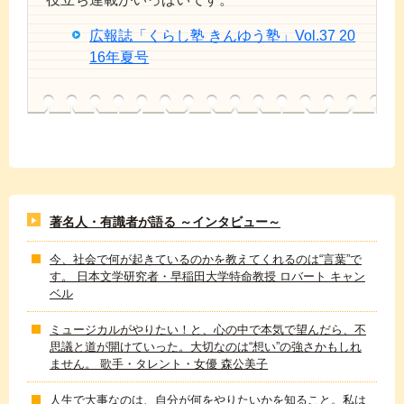
広報誌「くらし塾 きんゆう塾」Vol.37 20
16年夏号
著名人・有識者が語る ～インタビュー～
今、社会で何が起きているのかを教えてくれるのは“言葉”で
す。 日本文学研究者・早稲田大学特命教授 ロバート キャン
ベル
ミュージカルがやりたい！と、心の中で本気で望んだら、不
思議と道が開けていった。大切なのは“想い”の強さかもしれ
ません。 歌手・タレント・女優 森公美子
人生で大事なのは、自分が何をやりたいかを知ること。私は