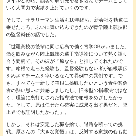
タイルと戦略、顧客や取引先を巻き込んでチームとして
いく人間力で実績を上げていくのです。
そして、サラリーマン生活も10年経ち、新会社を軌道に
乗せたころ、ふいに舞い込んできたのが青学陸上競技部
の監督就任の話でした。
「世羅高校の後輩に同じ広島で働く青学OBがいました。
酒を飲みながら陸上競技の選手指導論について熱く語り
合う間柄で、その彼が『原なら』と推してくれたので
す。箱根で走った経験も、監督経験もない者が箱根駅伝
をめざすチームを率いるなんて異例中の異例です。で
も、すべてを一新して箱根に挑戦したいという青学関係
者の熱い思いに共感しましたし、旧来型の指導法ではな
く、理論に裏打ちされた指導法で箱根をめざしたかっ
た。そして、原は任せたら確実に成果を出す男だと、陸
上界でも証明したかった」。
しかし、それは安定した職を捨て、退路を断っての挑
戦。原さんの「大きな覚悟」は、反対する家族の心も動