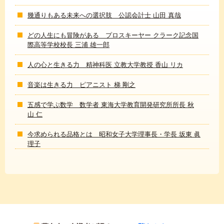
幾通りもある未来への選択肢 公認会計士 山田 真哉
どの人生にも冒険がある プロスキーヤー クラーク記念国
際高等学校校長 三浦 雄一郎
人の心と生きる力 精神科医 立教大学教授 香山 リカ
音楽は生きる力 ピアニスト 梯 剛之
五感で学ぶ数学 数学者 東海大学教育開発研究所所長 秋
山 仁
今求められる品格とは 昭和女子大学理事長・学長 坂東 眞
理子