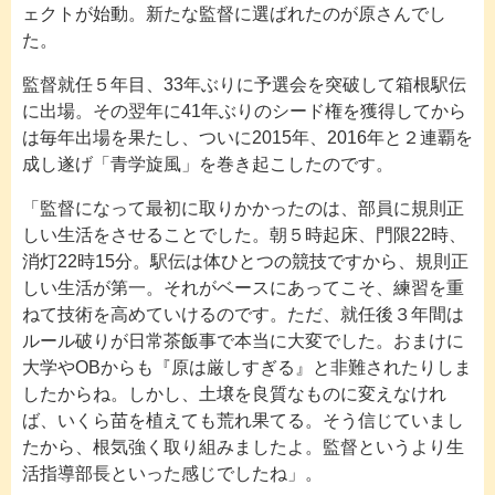
ェクトが始動。新たな監督に選ばれたのが原さんでし
た。
監督就任５年目、33年ぶりに予選会を突破して箱根駅伝
に出場。その翌年に41年ぶりのシード権を獲得してから
は毎年出場を果たし、ついに2015年、2016年と２連覇を
成し遂げ「青学旋風」を巻き起こしたのです。
「監督になって最初に取りかかったのは、部員に規則正
しい生活をさせることでした。朝５時起床、門限22時、
消灯22時15分。駅伝は体ひとつの競技ですから、規則正
しい生活が第一。それがベースにあってこそ、練習を重
ねて技術を高めていけるのです。ただ、就任後３年間は
ルール破りが日常茶飯事で本当に大変でした。おまけに
大学やOBからも『原は厳しすぎる』と非難されたりしま
したからね。しかし、土壌を良質なものに変えなけれ
ば、いくら苗を植えても荒れ果てる。そう信じていまし
たから、根気強く取り組みましたよ。監督というより生
活指導部長といった感じでしたね」。