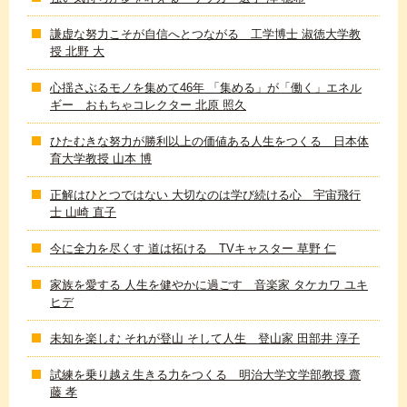
謙虚な努力こそが自信へとつながる 工学博士 淑徳大学教
授 北野 大
心揺さぶるモノを集めて46年 「集める」が「働く」エネル
ギー おもちゃコレクター 北原 照久
ひたむきな努力が勝利以上の価値ある人生をつくる 日本体
育大学教授 山本 博
正解はひとつではない 大切なのは学び続ける心 宇宙飛行
士 山崎 直子
今に全力を尽くす 道は拓ける TVキャスター 草野 仁
家族を愛する 人生を健やかに過ごす 音楽家 タケカワ ユキ
ヒデ
未知を楽しむ それが登山 そして人生 登山家 田部井 淳子
試練を乗り越え生きる力をつくる 明治大学文学部教授 齋
藤 孝