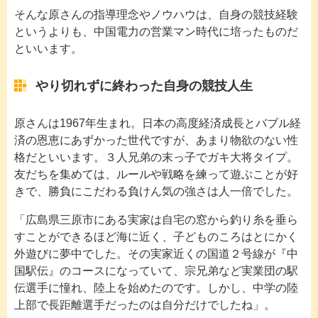
そんな原さんの指導理念やノウハウは、自身の競技経験
というよりも、中国電力の営業マン時代に培ったものだ
といいます。
やり切れずに終わった自身の競技人生
原さんは1967年生まれ。日本の高度経済成長とバブル経
済の恩恵にあずかった世代ですが、あまり物欲のない性
格だといいます。３人兄弟の末っ子でガキ大将タイプ。
友だちを集めては、ルールや戦略を練って遊ぶことが好
きで、勝負にこだわる負けん気の強さは人一倍でした。
「広島県三原市にある実家は自宅の窓から釣り糸を垂ら
すことができるほど海に近く、子どものころはとにかく
外遊びに夢中でした。その実家近くの国道２号線が『中
国駅伝』のコースになっていて、宗兄弟など実業団の駅
伝選手に憧れ、陸上を始めたのです。しかし、中学の陸
上部で長距離選手だったのは自分だけでしたね」。