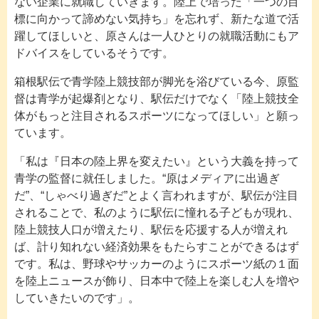
ない企業に就職していきます。陸上で培った「一つの目
標に向かって諦めない気持ち」を忘れず、新たな道で活
躍してほしいと、原さんは一人ひとりの就職活動にもア
ドバイスをしているそうです。
箱根駅伝で青学陸上競技部が脚光を浴びている今、原監
督は青学が起爆剤となり、駅伝だけでなく「陸上競技全
体がもっと注目されるスポーツになってほしい」と願っ
ています。
「私は『日本の陸上界を変えたい』という大義を持って
青学の監督に就任しました。“原はメディアに出過ぎ
だ”、“しゃべり過ぎだ”とよく言われますが、駅伝が注目
されることで、私のように駅伝に憧れる子どもが現れ、
陸上競技人口が増えたり、駅伝を応援する人が増えれ
ば、計り知れない経済効果をもたらすことができるはず
です。私は、野球やサッカーのようにスポーツ紙の１面
を陸上ニュースが飾り、日本中で陸上を楽しむ人を増や
していきたいのです」。