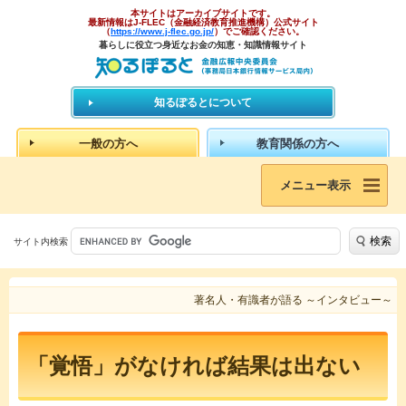
本サイトはアーカイブサイトです。
最新情報はJ-FLEC（金融経済教育推進機構）公式サイト
（
https://www.j-flec.go.jp/
）でご確認ください。
暮らしに役立つ身近なお金の知恵・知識情報サイト
知るぽるとについて
一般の方へ
教育関係の方へ
メニュー表示
検索
サイト内検索
著名人・有識者が語る ～インタビュー～
「覚悟」がなければ結果は出ない