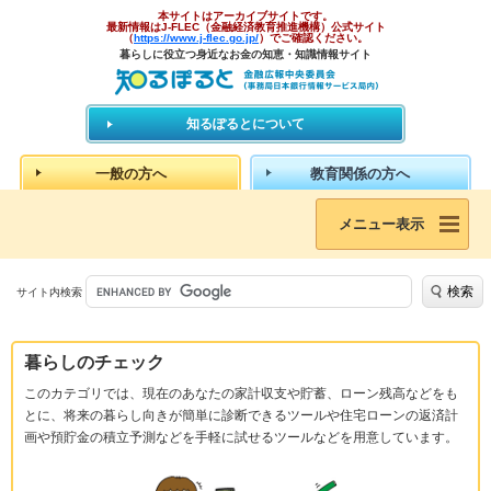
本サイトはアーカイブサイトです。
最新情報はJ-FLEC（金融経済教育推進機構）公式サイト
（
https://www.j-flec.go.jp/
）でご確認ください。
暮らしに役立つ身近なお金の知恵・知識情報サイト
知るぽるとについて
一般の方へ
教育関係の方へ
メニュー表示
検索
サイト内検索
暮らしのチェック
このカテゴリでは、現在のあなたの家計収支や貯蓄、ローン残高などをも
とに、将来の暮らし向きが簡単に診断できるツールや住宅ローンの返済計
画や預貯金の積立予測などを手軽に試せるツールなどを用意しています。