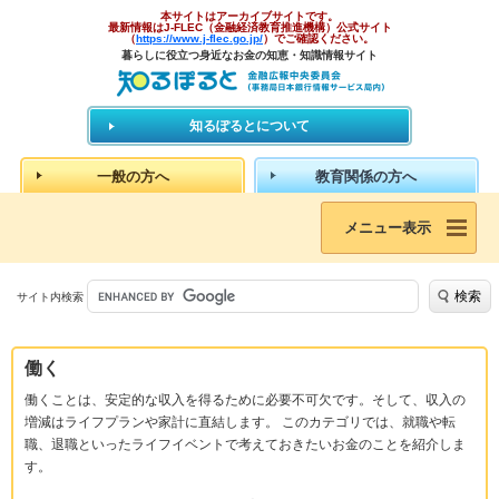
本サイトはアーカイブサイトです。
最新情報はJ-FLEC（金融経済教育推進機構）公式サイト
（
https://www.j-flec.go.jp/
）でご確認ください。
暮らしに役立つ身近なお金の知恵・知識情報サイト
知るぽるとについて
一般の方へ
教育関係の方へ
メニュー表示
検索
サイト内検索
働く
働くことは、安定的な収入を得るために必要不可欠です。そして、収入の
増減はライフプランや家計に直結します。 このカテゴリでは、就職や転
職、退職といったライフイベントで考えておきたいお金のことを紹介しま
す。