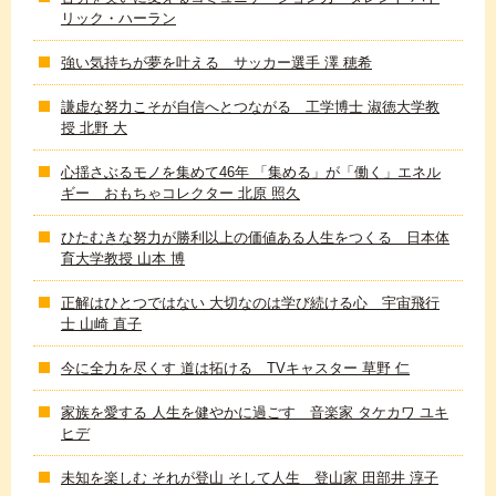
リック・ハーラン
強い気持ちが夢を叶える サッカー選手 澤 穂希
謙虚な努力こそが自信へとつながる 工学博士 淑徳大学教
授 北野 大
心揺さぶるモノを集めて46年 「集める」が「働く」エネル
ギー おもちゃコレクター 北原 照久
ひたむきな努力が勝利以上の価値ある人生をつくる 日本体
育大学教授 山本 博
正解はひとつではない 大切なのは学び続ける心 宇宙飛行
士 山崎 直子
今に全力を尽くす 道は拓ける TVキャスター 草野 仁
家族を愛する 人生を健やかに過ごす 音楽家 タケカワ ユキ
ヒデ
未知を楽しむ それが登山 そして人生 登山家 田部井 淳子