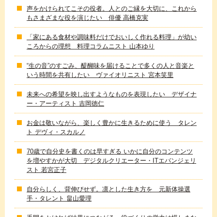
声をかけられてこその役者。人とのご縁を大切に、これから
もさまざまな役を演じたい 俳優 高橋克実
「家にある食材や調味料だけでおいしく作れる料理」が幼い
ころからの理想 料理コラムニスト 山本ゆり
“生の音”のすごみ、醍醐味を届けることで多くの人と音楽と
いう時間を共有したい ヴァイオリニスト 宮本笑里
未来への希望を映し出すようなものを表現したい デザイナ
ー・アーティスト 吉岡徳仁
お金は敬いながら、楽しく豊かに生きるために使う タレン
ト デヴィ・スカルノ
70歳で自分史を書くのは早すぎる いかに自分のコンテンツ
を増やすかが大切 デジタルクリエーター・ITエバンジェリ
スト 若宮正子
自分らしく、背伸びせず。凛とした生き方を 元新体操選
手・タレント 畠山愛理