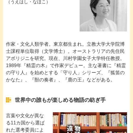
（うえはし・なほこ）
作家・文化人類学者。東京都生まれ。立教大学大学院博
士課程単位取得（文学博士）。オーストラリアの先住民
アボリジニを研究。現在、川村学園女子大学特任教授。
1989年『精霊の木』で作家デビュー。主な著書に『精霊
の守り人』を始めとする「守り人」シリーズ、『狐笛の
かなた』、『獣の奏者』、『鹿の王』などがある。
世界中の誰もが楽しめる物語の紡ぎ手
言葉や文化が異な
る11カ国から選ば
れた選考委員によ