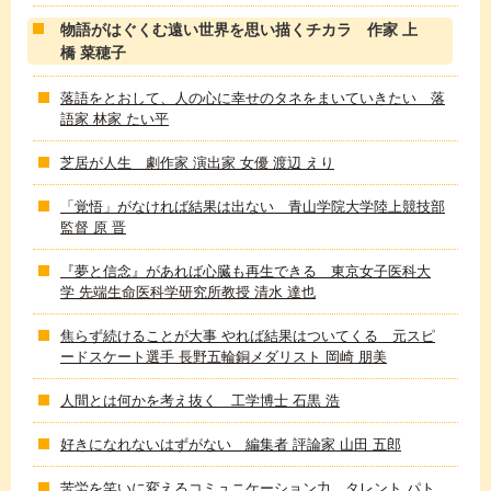
物語がはぐくむ遠い世界を思い描くチカラ 作家 上
橋 菜穂子
落語をとおして、人の心に幸せのタネをまいていきたい 落
語家 林家 たい平
芝居が人生 劇作家 演出家 女優 渡辺 えり
「覚悟」がなければ結果は出ない 青山学院大学陸上競技部
監督 原 晋
『夢と信念』があれば心臓も再生できる 東京女子医科大
学 先端生命医科学研究所教授 清水 達也
焦らず続けることが大事 やれば結果はついてくる 元スピ
ードスケート選手 長野五輪銅メダリスト 岡崎 朋美
人間とは何かを考え抜く 工学博士 石黒 浩
好きになれないはずがない 編集者 評論家 山田 五郎
苦労を笑いに変えるコミュニケーション力 タレント パト