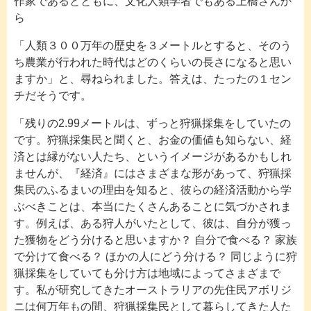
作家であるとともに、文化人類学者でもある上橋さんか
ら
「人類３００万年の歴史を３メートルとすると、そのう
ち農業が行われた時代はどのくらいの長さになると思い
ますか」と、尋ねられました。答えは、たったの１セン
チだそうです。
「残りの2.99メートルは、ずっと狩猟採集をしていたの
です。狩猟採集民と聞くと、お金の価値も知らない、経
済とは縁がない人たち、というイメージがあるかもしれ
ませんが、『経済』にはさまざまな形があって、狩猟採
集民のふるまいの理由を知ると、彼らの経済活動から学
ぶべきことは、本当にたくさんあることに気づかされま
す。例えば、ある狩人がいたとして、彼は、自分が獲っ
た獲物をどう分けると思いますか？ 自分で食べる？ 家族
で分けて食べる？ ほかの人にどう分ける？ 同じように狩
猟採集をしていても分け方は地域によってさまざまで
す。私が研究してきたオーストラリアの先住民アボリジ
ニは何万年もの間、狩猟採集民として暮らしてきた人た