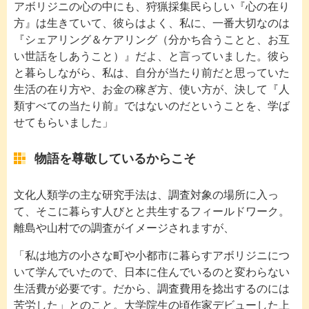
アボリジニの心の中にも、狩猟採集民らしい『心の在り
方』は生きていて、彼らはよく、私に、一番大切なのは
『シェアリング＆ケアリング（分かち合うことと、お互
い世話をしあうこと）』だよ、と言っていました。彼ら
と暮らしながら、私は、自分が当たり前だと思っていた
生活の在り方や、お金の稼ぎ方、使い方が、決して『人
類すべての当たり前』ではないのだということを、学ば
せてもらいました」
物語を尊敬しているからこそ
文化人類学の主な研究手法は、調査対象の場所に入っ
て、そこに暮らす人びとと共生するフィールドワーク。
離島や山村での調査がイメージされますが、
「私は地方の小さな町や小都市に暮らすアボリジニにつ
いて学んでいたので、日本に住んでいるのと変わらない
生活費が必要です。だから、調査費用を捻出するのには
苦労した」とのこと。大学院生の頃作家デビューした上