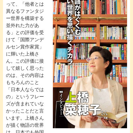
って、「他者とは
異なるファンタジ
ー世界を構築する
並外れた力があ
る」との評価を受
けて「国際アンデ
ルセン賞作家賞」
に輝いた上橋さ
ん。この評価に接
して嬉しく思った
のは、その内容は
もちろんのこと
「日本人ならでは
の」というフレー
ズが含まれていな
かったことだと言
います。上橋さん
が描く物語の世界
は、日本でも外国