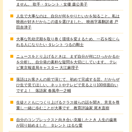
ません。 歌手・タレント・女優 森公美子
人生で大事なのは、自分が何をやりたいかを知ること。私は
映画が好きだからこの道を選びました。 映画字幕翻訳者 戸
田奈津子
大事な乳幼児期を取り巻く環境を変えるため、一石を投じら
れる人になりたい タレント つるの剛士
ニュースをとり上げるときは、まず自分が何にひっかかるか
を分析し、自分発の素朴な疑問を大切にしています。 テレ
ビ東京報道局キャスター 大江麻理子
落語はお客さんの前で演じて、初めて完成する芸。だからぜ
ひ生で見てほしい。ネットやテレビで見るより100倍面白い
ですよ！ 落語家 春風亭一之輔
生徒とともにつくり上げるクラス彼らの話を聞き、意見を尊
重し一緒に歩むことが大事です 教育評論家 尾木直樹
自分のコンプレックスと向き合い克服したとき 人生の歯車
が回り始めました タレント はるな愛