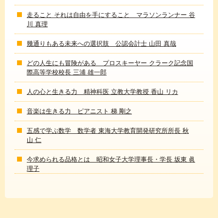
走ること それは自由を手にすること マラソンランナー 谷
川 真理
幾通りもある未来への選択肢 公認会計士 山田 真哉
どの人生にも冒険がある プロスキーヤー クラーク記念国
際高等学校校長 三浦 雄一郎
人の心と生きる力 精神科医 立教大学教授 香山 リカ
音楽は生きる力 ピアニスト 梯 剛之
五感で学ぶ数学 数学者 東海大学教育開発研究所所長 秋
山 仁
今求められる品格とは 昭和女子大学理事長・学長 坂東 眞
理子