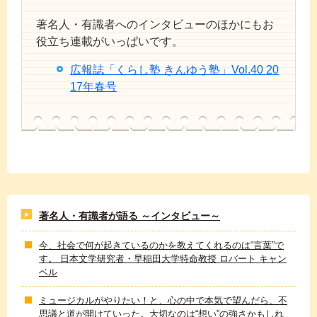
著名人・有識者へのインタビューのほかにもお
役立ち連載がいっぱいです。
広報誌「くらし塾 きんゆう塾」Vol.40 20
17年春号
著名人・有識者が語る ～インタビュー～
今、社会で何が起きているのかを教えてくれるのは“言葉”で
す。 日本文学研究者・早稲田大学特命教授 ロバート キャン
ベル
ミュージカルがやりたい！と、心の中で本気で望んだら、不
思議と道が開けていった。大切なのは“想い”の強さかもしれ