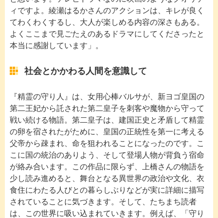
ィですよ。綾瀬はるかさんのアクションは、キレが良く
てわくわくするし、大人が楽しめる内容の深さもある。
よくここまで見ごたえのあるドラマにしてくださったと
本当に感謝しています」。
社会とかかわる人間を意識して
『精霊の守り人』は、女用心棒バルサが、新ヨゴ皇国の
第二王妃から託された第二皇子を刺客や魔物から守って
戦い続ける物語。第二皇子は、建国正史と矛盾して精霊
の卵を宿されたがために、皇国の正統性を第一に考える
父帝から疎まれ、命を狙われることになったのです。こ
こに国の統治のありよう、そして登場人物が背負う宿命
が絡み合います。この作品に限らず、上橋さんの物語を
少し読み進めると、舞台となる異世界の政治や文化、衣
食住にわたる人びとの暮らしぶりなどが実に詳細に描写
されていることに気づきます。そして、たちまち読者
は、この世界に吸い込まれていきます。例えば、「守り