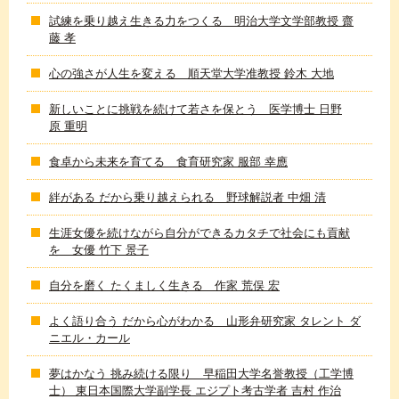
試練を乗り越え生きる力をつくる 明治大学文学部教授 齋
藤 孝
心の強さが人生を変える 順天堂大学准教授 鈴木 大地
新しいことに挑戦を続けて若さを保とう 医学博士 日野
原 重明
食卓から未来を育てる 食育研究家 服部 幸應
絆がある だから乗り越えられる 野球解説者 中畑 清
生涯女優を続けながら自分ができるカタチで社会にも貢献
を 女優 竹下 景子
自分を磨く たくましく生きる 作家 荒俣 宏
よく語り合う だから心がわかる 山形弁研究家 タレント ダ
ニエル・カール
夢はかなう 挑み続ける限り 早稲田大学名誉教授（工学博
士） 東日本国際大学副学長 エジプト考古学者 吉村 作治