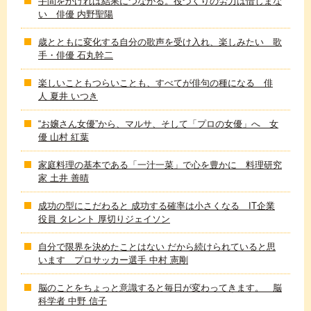
手間をかければ結果につながる。役づくりの労力は惜しまな
い 俳優 内野聖陽
歳とともに変化する自分の歌声を受け入れ、楽しみたい 歌
手・俳優 石丸幹二
楽しいこともつらいことも、すべてが俳句の種になる 俳
人 夏井 いつき
“お嬢さん女優”から、マルサ、そして「プロの女優」へ 女
優 山村 紅葉
家庭料理の基本である「一汁一菜」で心を豊かに 料理研究
家 土井 善晴
成功の型にこだわると 成功する確率は小さくなる IT企業
役員 タレント 厚切りジェイソン
自分で限界を決めたことはない だから続けられていると思
います プロサッカー選手 中村 憲剛
脳のことをちょっと意識すると毎日が変わってきます。 脳
科学者 中野 信子