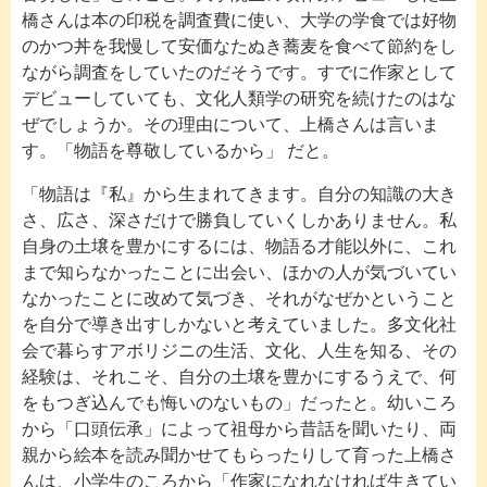
橋さんは本の印税を調査費に使い、大学の学食では好物
のかつ丼を我慢して安価なたぬき蕎麦を食べて節約をし
ながら調査をしていたのだそうです。すでに作家として
デビューしていても、文化人類学の研究を続けたのはな
ぜでしょうか。その理由について、上橋さんは言いま
す。「物語を尊敬しているから」 だと。
「物語は『私』から生まれてきます。自分の知識の大き
さ、広さ、深さだけで勝負していくしかありません。私
自身の土壌を豊かにするには、物語る才能以外に、これ
まで知らなかったことに出会い、ほかの人が気づいてい
なかったことに改めて気づき、それがなぜかということ
を自分で導き出すしかないと考えていました。多文化社
会で暮らすアボリジニの生活、文化、人生を知る、その
経験は、それこそ、自分の土壌を豊かにするうえで、何
をもつぎ込んでも悔いのないもの」だったと。幼いころ
から「口頭伝承」によって祖母から昔話を聞いたり、両
親から絵本を読み聞かせてもらったりして育った上橋さ
んは、小学生のころから「作家になれなければ生きてい