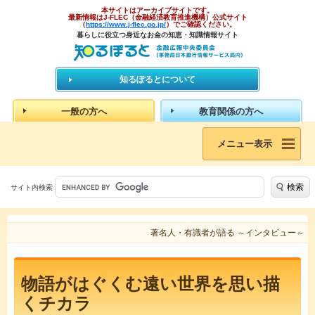
本サイトはアーカイブサイトです。
最新情報はJ-FLEC（金融経済教育推進機構）公式サイト
（
https://www.j-flec.go.jp/
）でご確認ください。
暮らしに役立つ身近なお金の知恵・知識情報サイト
知るぽるとについて
一般の方へ
教育関係の方へ
メニュー表示
検索
サイト内検索
著名人・有識者が語る ～インタビュー～
物語がはぐくむ遠い世界を思い描
くチカラ