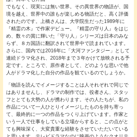
でもなく、現実には無い世界。その異世界の物語が、国
境を越え、世界中の誰もが楽しめる物語だと、高く評価
されたのです。上橋さんは、大学院生だった1989年に
『精霊の木』で作家デビュー。『精霊の守り人』をはじ
め、数々の賞に輝いた「守り人」シリーズは日本のみな
らず、８カ国語に翻訳されて世界中で読まれています。
さらに、国内では2016年に「大河ファンタジー」として
連続ドラマ化され、2018年まで３年かけて放映される予
定です。ところで、原作者として、どのような思いで他
人がドラマ化した自分の作品を観ているのでしょうか。
「物語を読んでイメージすることは人それぞれで同じで
はありませんし、ドラマの制作では、役者さん、スタッ
フととても大勢の人が携わります。その人たちが、私の
作品について一人ひとりイメージしたものを持ち寄っ
て、最終的に一つの作品をつくり上げています。作家と
いう一人で仕事をしている立場からすると、この点がと
ても興味深く、大変貴重な経験をさせていただいている
と思います。テレビドラマなのに映画のようなクオリテ