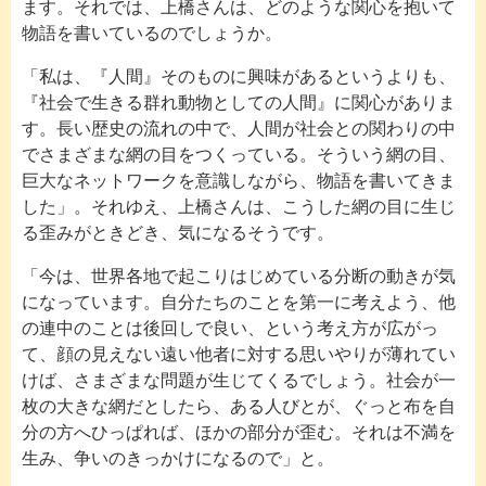
ます。それでは、上橋さんは、どのような関心を抱いて
物語を書いているのでしょうか。
「私は、『人間』そのものに興味があるというよりも、
『社会で生きる群れ動物としての人間』に関心がありま
す。長い歴史の流れの中で、人間が社会との関わりの中
でさまざまな網の目をつくっている。そういう網の目、
巨大なネットワークを意識しながら、物語を書いてきま
した」。それゆえ、上橋さんは、こうした網の目に生じ
る歪みがときどき、気になるそうです。
「今は、世界各地で起こりはじめている分断の動きが気
になっています。自分たちのことを第一に考えよう、他
の連中のことは後回しで良い、という考え方が広がっ
て、顔の見えない遠い他者に対する思いやりが薄れてい
けば、さまざまな問題が生じてくるでしょう。社会が一
枚の大きな網だとしたら、ある人びとが、ぐっと布を自
分の方へひっぱれば、ほかの部分が歪む。それは不満を
生み、争いのきっかけになるので」と。