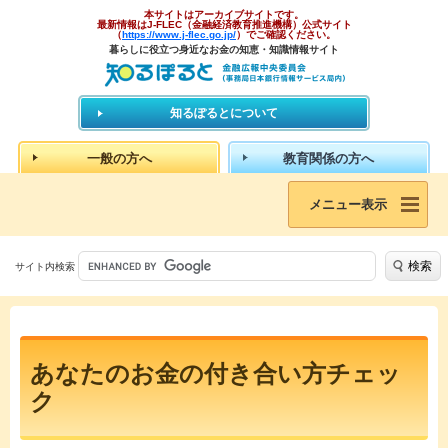
本サイトはアーカイブサイトです。
最新情報はJ-FLEC（金融経済教育推進機構）公式サイト
（
https://www.j-flec.go.jp/
）でご確認ください。
暮らしに役立つ身近なお金の知恵・知識情報サイト
知るぽるとについて
一般の方へ
教育関係の方へ
メニュー表示
検索
サイト内検索
あなたのお金の付き合い方チェッ
ク