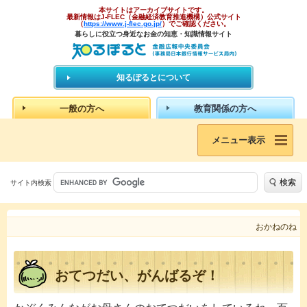
本サイトはアーカイブサイトです。
最新情報はJ-FLEC（金融経済教育推進機構）公式サイト
（
https://www.j-flec.go.jp/
）でご確認ください。
暮らしに役立つ身近なお金の知恵・知識情報サイト
知るぽるとについて
一般の方へ
教育関係の方へ
メニュー表示
検索
サイト内検索
おかねのね
おてつだい、がんばるぞ！