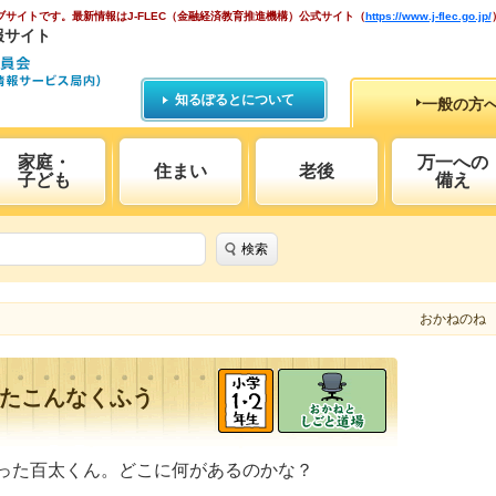
ブサイトです。
最新情報はJ-FLEC（金融経済教育推進機構）公式サイト
（
https://www.j-flec.go.jp/
報サイト
知るぽるとについて
一般の方
家庭・
万一への
住まい
老後
子ども
備え
検索
おかねのね
たこんなくふう
った百太くん。どこに何があるのかな？