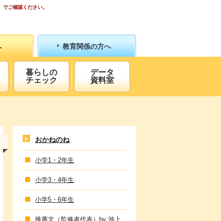
）でご確認ください。
へ
教育関係の方へ
暮らしの
データ
チェック
資料室
おかねのね
小学1・2年生
小学3・4年生
小学5・6年生
推薦文（監修者代表）by 池上