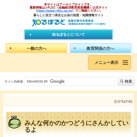
本サイトはアーカイブサイトです。
最新情報はJ-FLEC（金融経済教育推進機構）公式サイト
（
https://www.j-flec.go.jp/
）でご確認ください。
暮らしに役立つ身近なお金の知恵・知識情報サイト
知るぽるとについて
一般の方へ
教育関係の方へ
メニュー表示
検索
サイト内検索
おかねのね
みんな何かのかつどうにさんかしてい
るよ