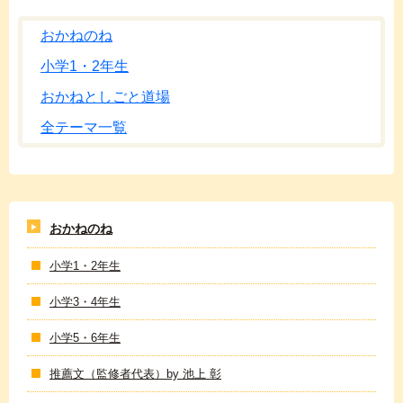
おかねのね
小学1・2年生
おかねとしごと道場
全テーマ一覧
おかねのね
小学1・2年生
小学3・4年生
小学5・6年生
推薦文（監修者代表）by 池上 彰