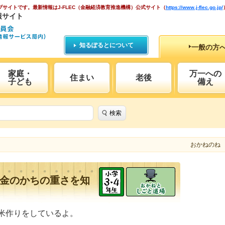
ブサイトです。
最新情報はJ-FLEC（金融経済教育推進機構）公式サイト
（
https://www.j-flec.go.jp/
報サイト
知るぽるとについて
一般の方
家庭・
万一への
住まい
老後
子ども
備え
検索
おかねのね
金のかちの重さを知
米作りをしているよ。