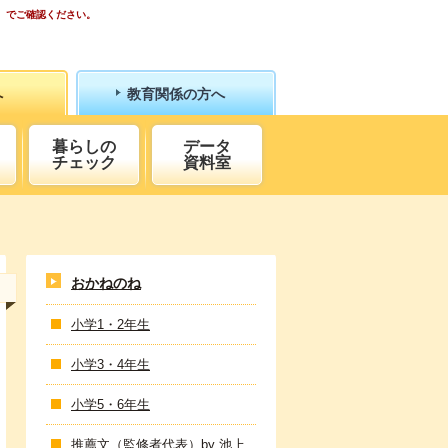
）でご確認ください。
へ
教育関係の方へ
暮らしの
データ
チェック
資料室
おかねのね
小学1・2年生
小学3・4年生
小学5・6年生
推薦文（監修者代表）by 池上