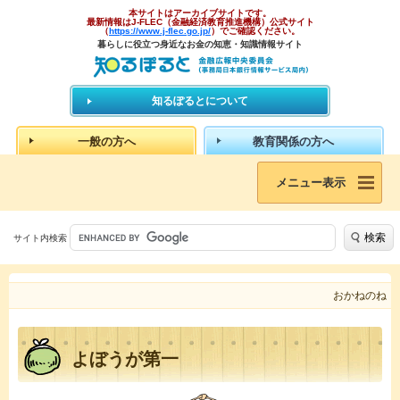
本サイトはアーカイブサイトです。
最新情報はJ-FLEC（金融経済教育推進機構）公式サイト
（
https://www.j-flec.go.jp/
）でご確認ください。
暮らしに役立つ身近なお金の知恵・知識情報サイト
知るぽるとについて
一般の方へ
教育関係の方へ
メニュー表示
検索
サイト内検索
おかねのね
よぼうが第一