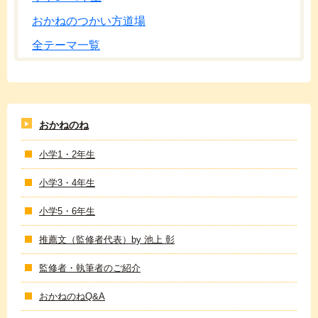
おかねのつかい方道場
全テーマ一覧
おかねのね
小学1・2年生
小学3・4年生
小学5・6年生
推薦文（監修者代表）by 池上 彰
監修者・執筆者のご紹介
おかねのねQ&A