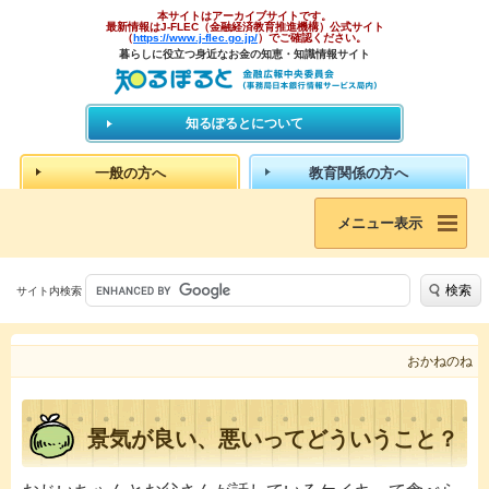
本サイトはアーカイブサイトです。
最新情報はJ-FLEC（金融経済教育推進機構）公式サイト
（
https://www.j-flec.go.jp/
）でご確認ください。
暮らしに役立つ身近なお金の知恵・知識情報サイト
知るぽるとについて
一般の方へ
教育関係の方へ
メニュー表示
検索
サイト内検索
おかねのね
景気が良い、悪いってどういうこと？