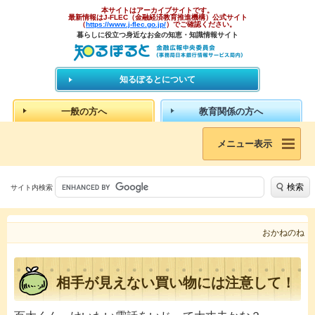
本サイトはアーカイブサイトです。
最新情報はJ-FLEC（金融経済教育推進機構）公式サイト
（
https://www.j-flec.go.jp/
）でご確認ください。
暮らしに役立つ身近なお金の知恵・知識情報サイト
知るぽるとについて
一般の方へ
教育関係の方へ
メニュー表示
検索
サイト内検索
おかねのね
相手が見えない買い物には注意して！