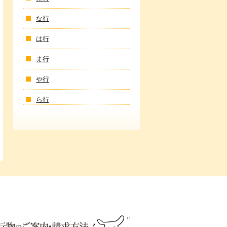
な行
は行
ま行
や行
ら行