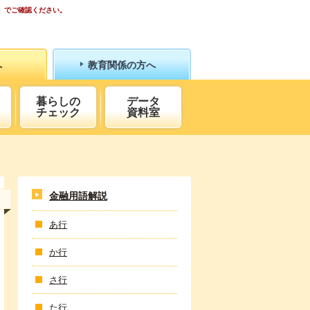
）でご確認ください。
へ
教育関係の方へ
暮らしの
データ
チェック
資料室
金融用語解説
あ行
か行
さ行
た行