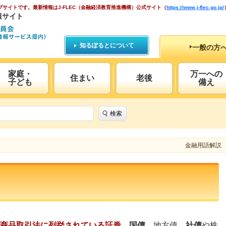
ブサイトです。
最新情報はJ-FLEC（金融経済教育推進機構）公式サイト
（
https://www.j-flec.go.jp/
報サイト
知るぽるとについて
一般の方
家庭・
万一への
住まい
老後
子ども
備え
検索
金融用語解説
商品取引法に列挙されている証券。
国債
、地方債、
社債
や株