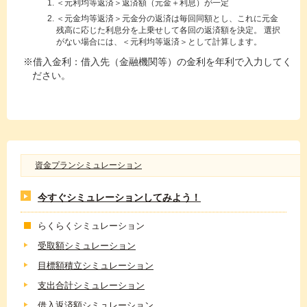
＜元利均等返済＞返済額（元金＋利息）が一定
＜元金均等返済＞元金分の返済は毎回同額とし、これに元金
残高に応じた利息分を上乗せして各回の返済額を決定。 選択
がない場合には、＜元利均等返済＞として計算します。
借入金利：借入先（金融機関等）の金利を年利で入力してく
ださい。
資金プランシミュレーション
今すぐシミュレーションしてみよう！
らくらくシミュレーション
受取額シミュレーション
目標額積立シミュレーション
支出合計シミュレーション
借入返済額シミュレーション