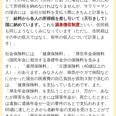
じて所得税を納めなければなりませんが、サラリーマン
の場合には、会社が給料を支払う際にきちんと計算をし
て、
給料から各人の所得税を差し引いて（天引きして）
国に納めています。
これを
源泉徴収制度
といい、住民税
も同じようなしくみになっています（ただし、住民税は
その年の収入ではなく、前年の収入について計算しま
す）。
社会保険料には、「健康保険料」、「厚生年金保険料
（国民年金に相当する基礎年金分の保険料を含みま
す）」、「雇用保険料」、「介護保険料（40歳以上の
人）」があります。みなさんが、病気やケガで病院など
にかかった場合の医療費の自己負担が原則３割で済むの
は、「健康保険料」を支払っているためです。また、
「厚生年金保険料」を支払うことにより、万が一、あな
たが障害を負ったときには障害年金が、死亡したときに
は遺族に遺族年金が一定の要件のもとで支払われます。
65歳に達したときから老齢年金の支給を受けることがで
きるのも、「厚生年金保険料」を支払っているからで