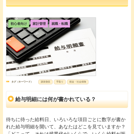
初心者向け
家計管理
就職・転職
タグ（キーワード）
源泉徴収
手取り
税金・社会保険
給与明細には何が書かれている？
待ちに待った給料日、いろいろな項目ごとに数字が書か
れた給与明細を開いて、あなたはどこを見ていますか？
「どこって、それは残業代がいくらで…いくら給料が振