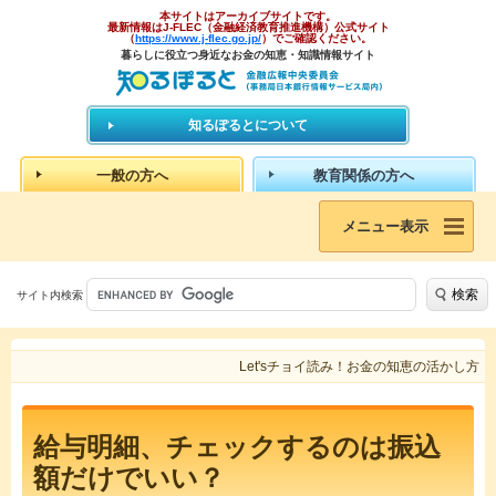
本サイトはアーカイブサイトです。
最新情報はJ-FLEC（金融経済教育推進機構）公式サイト
（
https://www.j-flec.go.jp/
）でご確認ください。
暮らしに役立つ身近なお金の知恵・知識情報サイト
知るぽるとについて
一般の方へ
教育関係の方へ
メニュー表示
検索
サイト内検索
Let'sチョイ読み！お金の知恵の活かし方
給与明細、チェックするのは振込
額だけでいい？