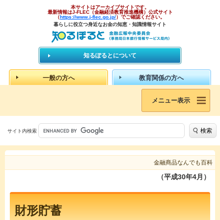
本サイトはアーカイブサイトです。
最新情報はJ-FLEC（金融経済教育推進機構）公式サイト
（
https://www.j-flec.go.jp/
）でご確認ください。
暮らしに役立つ身近なお金の知恵・知識情報サイト
知るぽるとについて
一般の方へ
教育関係の方へ
メニュー表示
検索
サイト内検索
金融商品なんでも百科
（平成30年4月）
財形貯蓄