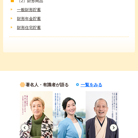
（2）財形商品
一般財形貯蓄
財形年金貯蓄
財形住宅貯蓄
著名人・有識者が語る
一覧をみる