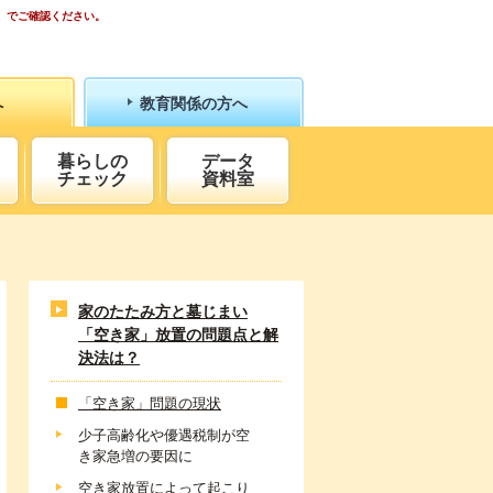
）でご確認ください。
へ
教育関係の方へ
暮らしの
データ
チェック
資料室
家のたたみ方と墓じまい
「空き家」放置の問題点と解
決法は？
「空き家」問題の現状
少子高齢化や優遇税制が空
き家急増の要因に
空き家放置によって起こり