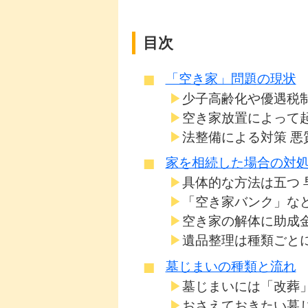
目次
「空き家」問題の現状
少子高齢化や優遇税
空き家放置によって
法整備による対策 
家を相続した場合の対
具体的な方法は五つ 
「空き家バンク」な
空き家の解体に助成
遺品整理は種類ごと
墓じまいの種類と流れ
墓じまいには「改葬
おさえておきたい墓