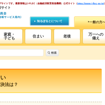
ブサイトです。
最新情報はJ-FLEC（金融経済教育推進機構）公式サイト
（
https://www.j-flec.go.jp/
報サイト
知るぽるとについて
一般の方
家庭・
万一への
住まい
老後
子ども
備え
検索
まい
解決法は？