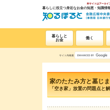
本サイトはアーカイ
暮らしに役立つ身近なお金の知恵・知識情
暮らしと
働く
お金
サイト内検索
家のたたみ方と墓じ
「空き家」放置の問題点と