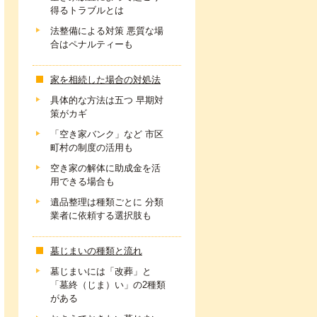
得るトラブルとは
法整備による対策 悪質な場
合はペナルティーも
家を相続した場合の対処法
具体的な方法は五つ 早期対
策がカギ
「空き家バンク」など 市区
町村の制度の活用も
空き家の解体に助成金を活
用できる場合も
遺品整理は種類ごとに 分類
業者に依頼する選択肢も
墓じまいの種類と流れ
墓じまいには「改葬」と
「墓終（じま）い」の2種類
がある