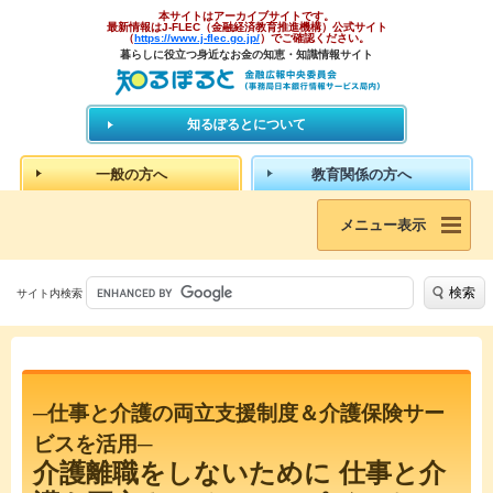
本サイトはアーカイブサイトです。
最新情報はJ-FLEC（金融経済教育推進機構）公式サイト
（
https://www.j-flec.go.jp/
）でご確認ください。
暮らしに役立つ身近なお金の知恵・知識情報サイト
知るぽるとについて
一般の方へ
教育関係の方へ
メニュー表示
検索
サイト内検索
─仕事と介護の両立支援制度＆介護保険サー
ビスを活用─
介護離職をしないために 仕事と介