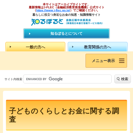
本サイトはアーカイブサイトです。
最新情報はJ-FLEC（金融経済教育推進機構）公式サイト
（
https://www.j-flec.go.jp/
）でご確認ください。
暮らしに役立つ身近なお金の知恵・知識情報サイト
知るぽるとについて
一般の方へ
教育関係の方へ
メニュー表示
検索
サイト内検索
子どものくらしとお金に関する調
査