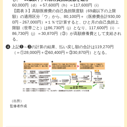
60,000円（d）＋57,600円（h）＝117,600円（i）
【図表３】高額医療費の自己負担限度額（69歳以下の上限
額）の適用区分「ウ」から、80,100円＋（医療費合計930,00
0円－267,000円）×１％で計算すると、ひと月の自己負担上
限額（世帯ごと）は86,730円（j）となり、117,600円（i）－
86,730円（j）＝30,870円（③）が高額療養費として支給され
る。
上記❶～❸の計算の結果、払い戻し額の合計は119,270円
（＝①28,000円＋②60,400円＋③30,870円）となる。
（出所）
監修者作成