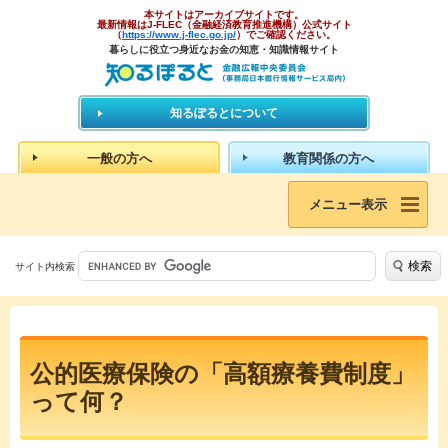
本サイトはアーカイブサイトです。
最新情報はJ-FLEC（金融経済教育推進機構）公式サイト
（
https://www.j-flec.go.jp/
）でご確認ください。
暮らしに役立つ身近なお金の知恵・知識情報サイト
知るぽるとについて
一般の方へ
教育関係の方へ
メニュー表示
検索
サイト内検索
公的医療保険の「高額療養費制度」
って何？