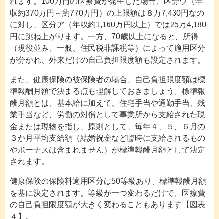
れます。100万円の医療費が発生した場合、区分ウ（年
収約370万円～約770万円）の上限額は８万7,430円なの
に対し、区分ア（年収約1,160万円以上）では25万4,180
円に跳ね上がります。一方、70歳以上になると、所得
（現役並み、一般、住民税非課税等）によって適用区分
が分かれ、外来だけの自己負担限度額も設定されます。
また、健康保険の被保険者の場合、自己負担限度額は標
準報酬月額で決まる点も理解しておきましょう。標準報
酬月額とは、基本給に加えて、住宅手当や通勤手当、残
業手当など、労働の対償として事業所から支給された現
金または現物を指し、原則として、毎年４、５、６月の
３か月平均支給額（結婚祝金など臨時に支給されるもの
やボーナスは含まれません）が標準報酬月額として決定
されます。
健康保険の保険料適用区分は50等級あり、標準報酬月額
を基に決定されます。等級が一つ変わるだけで、医療費
の自己負担限度額が大きく変わることもあります【図表
４】。