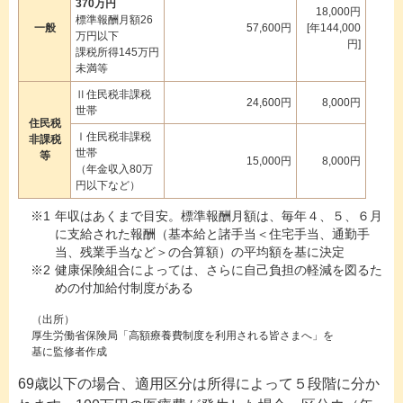
370万円
18,000円
標準報酬月額26
一般
57,600円
[年144,000
万円以下
円]
課税所得145万円
未満等
Ⅱ住民税非課税
24,600円
8,000円
世帯
住民税
Ⅰ住民税非課税
非課税
世帯
等
15,000円
8,000円
（年金収入80万
円以下など）
年収はあくまで目安。標準報酬月額は、毎年４、５、６月
に支給された報酬（基本給と諸手当＜住宅手当、通勤手
当、残業手当など＞の合算額）の平均額を基に決定
健康保険組合によっては、さらに自己負担の軽減を図るた
めの付加給付制度がある
（出所）
厚生労働省保険局「高額療養費制度を利用される皆さまへ」を
基に監修者作成
69歳以下の場合、適用区分は所得によって５段階に分か