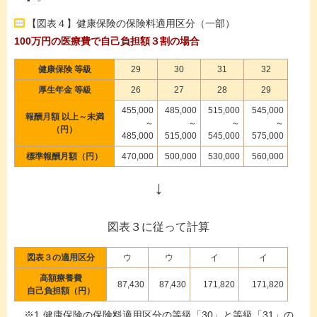
【図表４】健康保険の保険料適用区分（一部）
100万円の医療費で自己負担額３割の場合
健康保険 等級
29
30
31
32
厚生年金 等級
26
27
28
29
455,000
485,000
515,000
545,000
報酬月額 以上～未満
～
～
～
～
（円）
485,000
515,000
545,000
575,000
標準報酬月額（円）
470,000
500,000
530,000
560,000
↓
図表３に従って計算
図表３の適用区分
ウ
ウ
イ
イ
高額療養費
87,430
87,430
171,820
171,820
自己負担額（円）
健康保険の保険料適用区分の等級「30」と等級「31」の