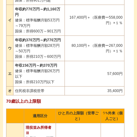
国保：所得901万円超
年収約770万円～約1,160万
円
167,400円＋（医療費ー558,000
イ
健保：標準報酬月額53万円
円）×１％
～79万円
国保：所得600万～901万円
年収約370万円～約770万円
健保：標準報酬月額28万円
80,100円＋（医療費ー267,000
ウ
～50万円
円）×１％
国保：所得210万～600万円
年収156万円～約370万円
健保：標準報酬月額26万円
エ
57,600円
以下
国保：所得210万円以下
オ
住民税非課税世帯
35,400円
70歳以上の上限額
ひと月の上限額（世帯ご
外来（個
うち
適用区分
と）
人ごと）
現役並み所得者
Ⅲ