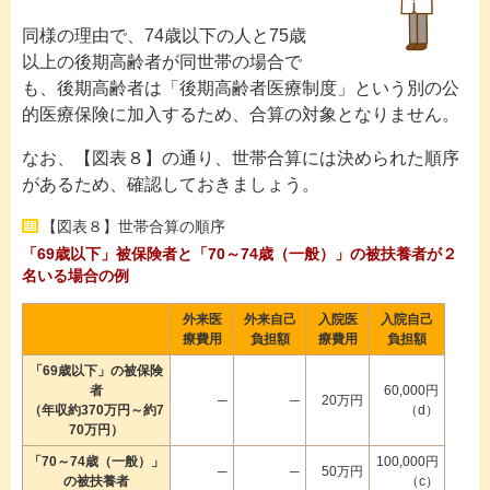
同様の理由で、74歳以下の人と75歳
以上の後期高齢者が同世帯の場合で
も、後期高齢者は「後期高齢者医療制度」という別の公
的医療保険に加入するため、合算の対象となりません。
なお、【図表８】の通り、世帯合算には決められた順序
があるため、確認しておきましょう。
【図表８】世帯合算の順序
「69歳以下」被保険者と「70～74歳（一般）」の被扶養者が２
名いる場合の例
外来医
外来自己
入院医
入院自己
療費用
負担額
療費用
負担額
「69歳以下」の被保険
者
60,000円
─
─
20万円
（年収約370万円～約7
（d）
70万円）
「70～74歳（一般）」
100,000円
─
─
50万円
の被扶養者
（c）