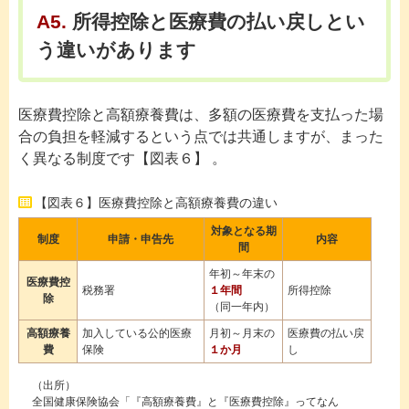
A5.
所得控除と医療費の払い戻しとい
う違いがあります
医療費控除と高額療養費は、多額の医療費を支払った場
合の負担を軽減するという点では共通しますが、まった
く異なる制度です【図表６】 。
【図表６】医療費控除と高額療養費の違い
対象となる期
制度
申請・申告先
内容
間
年初～年末の
医療費控
税務署
１年間
所得控除
除
（同一年内）
高額療養
加入している公的医療
月初～月末の
医療費の払い戻
費
保険
１か月
し
（出所）
全国健康保険協会「『高額療養費』と『医療費控除』ってなん