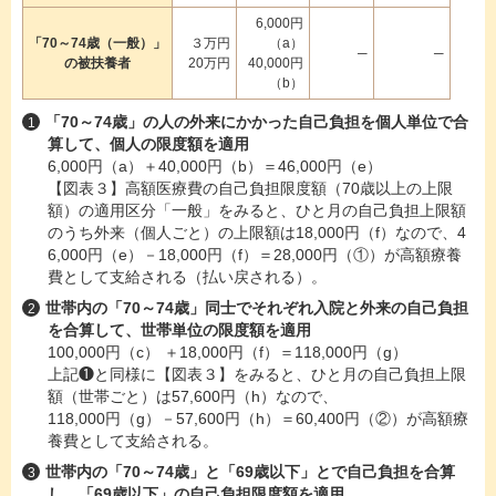
6,000円
「70～74歳（一般）」
３万円
（a）
─
─
の被扶養者
20万円
40,000円
（b）
「70～74歳」の人の外来にかかった自己負担を個人単位で合
算して、個人の限度額を適用
6,000円（a）＋40,000円（b）＝46,000円（e）
【図表３】高額医療費の自己負担限度額（70歳以上の上限
額）の適用区分「一般」をみると、ひと月の自己負担上限額
のうち外来（個人ごと）の上限額は18,000円（f）なので、4
6,000円（e）－18,000円（f）＝28,000円（①）が高額療養
費として支給される（払い戻される）。
世帯内の「70～74歳」同士でそれぞれ入院と外来の自己負担
を合算して、世帯単位の限度額を適用
100,000円（c） ＋18,000円（f）＝118,000円（g）
上記❶と同様に【図表３】をみると、ひと月の自己負担上限
額（世帯ごと）は57,600円（h）なので、
118,000円（g）－57,600円（h）＝60,400円（②）が高額療
養費として支給される。
世帯内の「70～74歳」と「69歳以下」とで自己負担を合算
し、「69歳以下」の自己負担限度額を適用