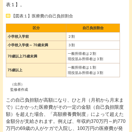
表１】。
【図表１】医療費の自己負担割合
区分
自己負担割合
小学校入学前
２割
小学校入学後～ 70歳未満
３割
一般所得者は２割
70歳以上75歳未満
現役並み所得者は３割
一般所得者は１割
75歳以上
現役並み所得者は３割
（出所）
監修者作成
この自己負担額が高額になり、ひと月（月初から月末ま
で）にかかった医療費がその一定の金額（自己負担限度
額）を超えた場合、「高額療養費制度」によって超えた
金額分が支給されます。例えば、年収約370万円～約770
万円の69歳の人がケガで入院し、100万円の医療費が発