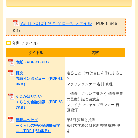
Vol.11 2010年冬号 全頁一括ファイル
（PDF 8,846
KB）
分割ファイル
タイトル
内容
表紙（PDF 213KB）
目次
走ること それは自由を手にするこ
巻頭インタビュー （PDF 61
と
0KB）
マラソンランナー 谷川 真理
「債券」について知ろう 債券投資
そこが知りたい
の基礎知識と留意点
くらしの金融知識 （PDF 28
ファイナンシャルプランナー 石
7KB）
原 敬子
連載エッセイ
第3回 質屋と抵当
―くらしの中の金融経済学
京都大学経済研究所教授 梶井 厚
― （PDF 1,564KB）
志