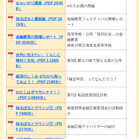
おもいやり講座（PDF 263K
vol.3 お酒の席編
B）
知るぽると最前線（PDF 28
金融教育フェスティバル開催レポ
7KB）
ート
高等学校・公民「現代社会」の金
金融教育の現場レポート（P
融教育
DF 450KB）
神奈川県立海老名高等学校
次代に伝えたい、くらしに
根付く文化（PDF 1,108K
第3回 郷土の味で迎える新たな年
B）
経済のしくみ ゼロから知っ
｢確定申告」ってなんだろう？
てみよう！（PDF 218KB）
わたしはダマサレナイ！！
第7話 私設投資信託詐欺
（PDF 2,089KB）
知るぽるとラウンジ①（PD
都道府県金融広報委員会の活動紹
F 748KB）
介
知るぽるとラウンジ①（PD
金融広報アドバイザーの紹介
F 277KB）