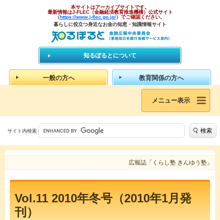
本サイトはアーカイブサイトです。
最新情報はJ-FLEC（金融経済教育推進機構）公式サイト
（
https://www.j-flec.go.jp/
）でご確認ください。
暮らしに役立つ身近なお金の知恵・知識情報サイト
知るぽるとについて
一般の方へ
教育関係の方へ
メニュー表示
検索
サイト内検索
広報誌「くらし塾 きんゆう塾」
Vol.11 2010年冬号（2010年1月発
刊）