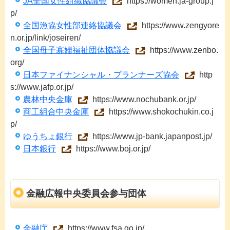
JA全国女性組織協議会
https://women.ja-group.j
p/
全国漁協女性部連絡協議会
https://www.zengyore
n.or.jp/link/joseiren/
全国母子寡婦福祉団体協議会
https://www.zenbo.
org/
日本ファイナンシャル・プランナーズ協会
http
s://www.jafp.or.jp/
農林中央金庫
https://www.nochubank.or.jp/
商工組合中央金庫
https://www.shokochukin.co.j
p/
ゆうちょ銀行
https://www.jp-bank.japanpost.jp/
日本銀行
https://www.boj.or.jp/
金融広報中央委員会参与団体
金融庁
https://www.fsa.go.jp/