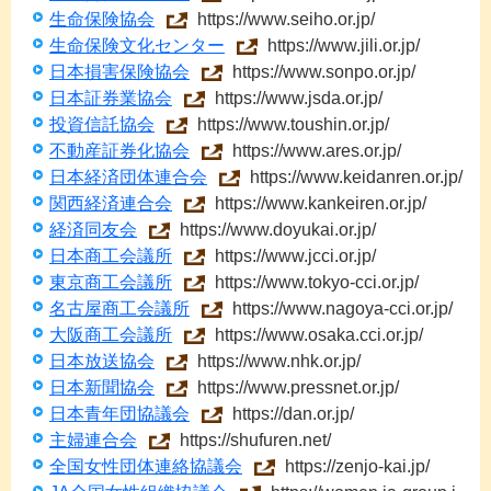
生命保険協会
https://www.seiho.or.jp/
生命保険文化センター
https://www.jili.or.jp/
日本損害保険協会
https://www.sonpo.or.jp/
日本証券業協会
https://www.jsda.or.jp/
投資信託協会
https://www.toushin.or.jp/
不動産証券化協会
https://www.ares.or.jp/
日本経済団体連合会
https://www.keidanren.or.jp/
関西経済連合会
https://www.kankeiren.or.jp/
経済同友会
https://www.doyukai.or.jp/
日本商工会議所
https://www.jcci.or.jp/
東京商工会議所
https://www.tokyo-cci.or.jp/
名古屋商工会議所
https://www.nagoya-cci.or.jp/
大阪商工会議所
https://www.osaka.cci.or.jp/
日本放送協会
https://www.nhk.or.jp/
日本新聞協会
https://www.pressnet.or.jp/
日本青年団協議会
https://dan.or.jp/
主婦連合会
https://shufuren.net/
全国女性団体連絡協議会
https://zenjo-kai.jp/