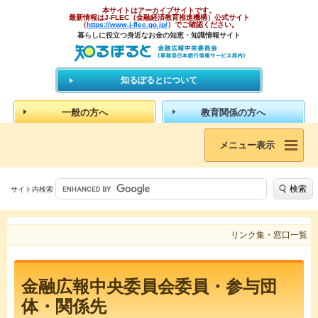
本サイトはアーカイブサイトです。
最新情報はJ-FLEC（金融経済教育推進機構）公式サイト
（
https://www.j-flec.go.jp/
）でご確認ください。
暮らしに役立つ身近なお金の知恵・知識情報サイト
知るぽるとについて
一般の方へ
教育関係の方へ
メニュー表示
検索
サイト内検索
リンク集・窓口一覧
金融広報中央委員会委員・参与団
体・関係先