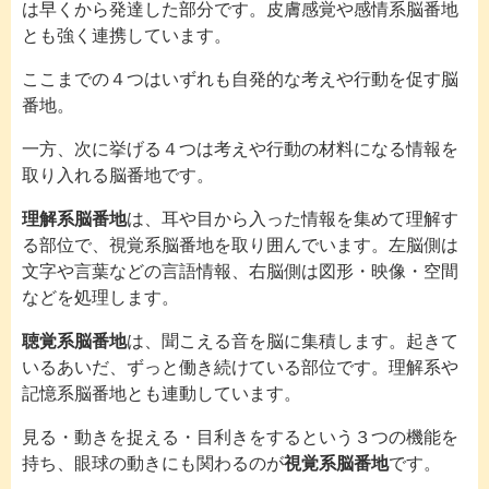
は早くから発達した部分です。皮膚感覚や感情系脳番地
とも強く連携しています。
ここまでの４つはいずれも自発的な考えや行動を促す脳
番地。
一方、次に挙げる４つは考えや行動の材料になる情報を
取り入れる脳番地です。
理解系脳番地
は、耳や目から入った情報を集めて理解す
る部位で、視覚系脳番地を取り囲んでいます。左脳側は
文字や言葉などの言語情報、右脳側は図形・映像・空間
などを処理します。
聴覚系脳番地
は、聞こえる音を脳に集積します。起きて
いるあいだ、ずっと働き続けている部位です。理解系や
記憶系脳番地とも連動しています。
見る・動きを捉える・目利きをするという３つの機能を
持ち、眼球の動きにも関わるのが
視覚系脳番地
です。