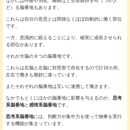
なかには呼吸や消化、睡眠など生命維持を司（つかさ
ど）る脳番地もあります。
これらは自分の意思とは関係なくほぼ自動的に働く部位
です。
一方、意識的に鍛えることにより、確実に成長させられ
る部位があります。
それが大脳の８つの脳番地です。
これらは右脳と左脳に対照形で存在するので計16カ所。
左右で働きも微妙に違っています。
またそれぞれの脳番地は互いに連携して働きます。
なかでもとくにほかの脳番地に影響を与えるのが、
思考
系脳番地
と
感情系脳番地
です。
思考系脳番地
には、判断力や集中力を使って物事を実行
する機能が集まっています。