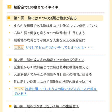
脳貯金で100歳までイキイキ
第１回 脳には８つの分類と働きがある
柔らかな組織である脳は枝ぶりを伸ばしつつ成長していく
右脳左脳で働きも違う８つの脳番地に注目しよう
脳番地の成長こそが健康な人生を支える脳貯金に
どうしてもムダづかいをしてしまう人は・・・
コラム
第２回 脳の成人式は30歳！？寿命は120歳！？
誕生前から30歳前後までに脳は基本的機能を整える
50歳を越えてからこそ個性を育む進化の期間が始まる
常に新しい刺激にふれて脳番地の機能の衰えを防ごう
詐欺に遭ってしまう人の脳ではどんなことが起き
コラム
ている？
第３回 脳をボケさせない！毎日の生活習慣