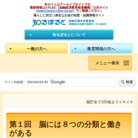
本サイトはアーカイブサイトです。
最新情報はJ-FLEC（金融経済教育推進機構）公式サイト
（
https://www.j-flec.go.jp/
）でご確認ください。
暮らしに役立つ身近なお金の知恵・知識情報サイト
知るぽるとについて
一般の方へ
教育関係の方へ
メニュー表示
検索
サイト内検索
脳貯金で100歳までイキイキ
第１回 脳には８つの分類と働き
がある