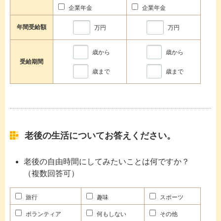
企業年金
企業年金
年間受給額
万円
万円
歳から
歳から
受給期間
歳まで
歳まで
老後の生活についてお答えください。
老後の自由時間にしてみたいことは何ですか？
（複数回答可）
旅行
趣味
スポーツ
ボランティア
何もしない
その他