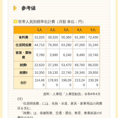
参考値
世帯人員別標準生計費（月額 単位：円）
1人
2人
3人
4人
5人
食料費
31,020
39,320
50,360
61,390
72,430
住居関係費
44,710
79,300
63,280
47,260
31,240
被服・履物
5,780
3,990
6,240
8,490
10,740
費
雑費I
22,620
37,190
53,470
69,760
86,030
雑費II
10,350
19,130
22,740
26,340
29,950
114,48
178,93
196,09
213,24
230,39
合計
0
0
0
0
0
資料：人事院「人事院勧告」令和4年4月
(注)
「住居関係費」には、光熱・水道、家具・家事用品の両費
目を含む。
「雑費I」は、保健医療、交通・通信、教育、教養娯楽の4
費目の合計。