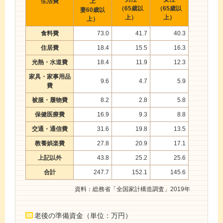
生活費
上
（65歳以
（65歳以
妻60歳以
上）
上）
上）
食料費
73.0
41.7
40.3
住居費
18.4
15.5
16.3
光熱・水道費
18.4
11.9
12.3
家具・家事用品
9.6
4.7
5.9
費
被服・履物費
8.2
2.8
5.8
保健医療費
16.9
9.3
8.8
交通・通信費
31.6
19.8
13.5
教養娯楽費
27.8
20.9
17.1
上記以外
43.8
25.2
25.6
合計
247.7
152.1
145.6
資料：総務省「全国家計構造調査」2019年
老後の準備資金（単位：万円）