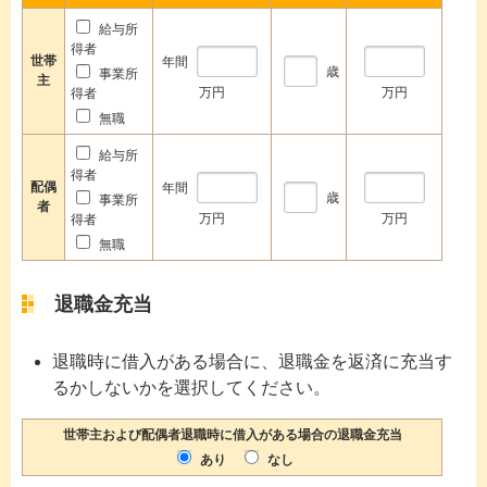
給与所
得者
世帯
年間
歳
事業所
主
万円
万円
得者
無職
給与所
得者
配偶
年間
歳
事業所
者
万円
万円
得者
無職
退職金充当
退職時に借入がある場合に、退職金を返済に充当す
るかしないかを選択してください。
世帯主および配偶者退職時に借入がある場合の退職金充当
あり
なし