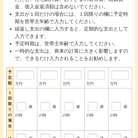
金、借入金返済額は含めないでください。
支出が１回だけの場合には、１回限りの欄に予定時
期を世帯主年齢で入力してください。
繰返し支出の欄に入力すると、定期的な支出として
入力できます。
予定時期は、世帯主年齢で入力してください。
一時的な支出は、将来の計算に大きく影響しますの
で、できるだけ入力されることをお勧めします。
予
定
額
万円
万円
万円
万円
万円
１
回
限
歳
歳
歳
歳
歳
り
の
の時
の時
の時
の時
の時
場
合