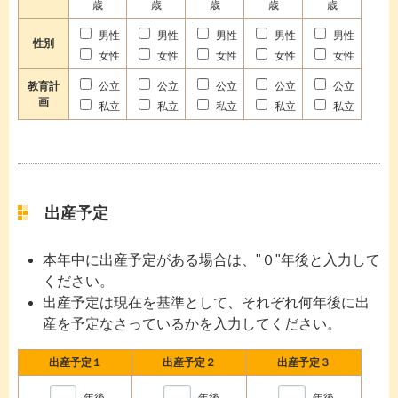
歳
歳
歳
歳
歳
男性
男性
男性
男性
男性
性別
女性
女性
女性
女性
女性
教育計
公立
公立
公立
公立
公立
画
私立
私立
私立
私立
私立
出産予定
本年中に出産予定がある場合は、"０"年後と入力して
ください。
出産予定は現在を基準として、それぞれ何年後に出
産を予定なさっているかを入力してください。
出産予定１
出産予定２
出産予定３