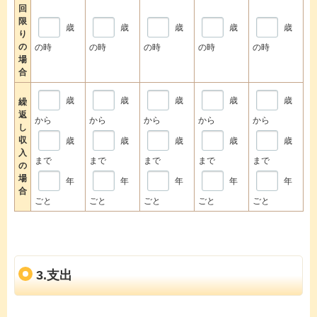
回
限
歳
歳
歳
歳
歳
り
の
の時
の時
の時
の時
の時
場
合
歳
歳
歳
歳
歳
繰
返
から
から
から
から
から
し
収
歳
歳
歳
歳
歳
入
まで
まで
まで
まで
まで
の
場
年
年
年
年
年
合
ごと
ごと
ごと
ごと
ごと
3.支出