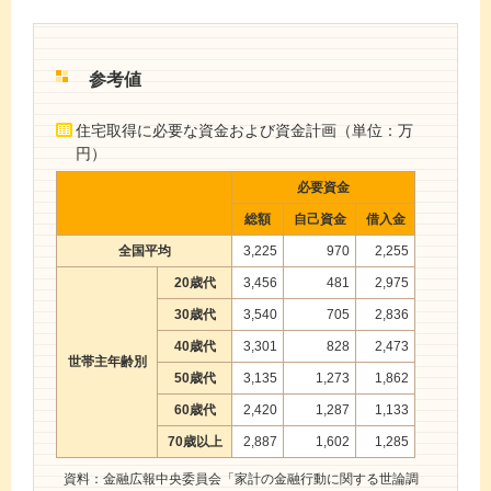
参考値
住宅取得に必要な資金および資金計画（単位：万
円）
必要資金
総額
自己資金
借入金
全国平均
3,225
970
2,255
20歳代
3,456
481
2,975
30歳代
3,540
705
2,836
40歳代
3,301
828
2,473
世帯主年齢別
50歳代
3,135
1,273
1,862
60歳代
2,420
1,287
1,133
70歳以上
2,887
1,602
1,285
資料：金融広報中央委員会「家計の金融行動に関する世論調