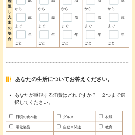
歳
歳
歳
歳
歳
繰
返
から
から
から
から
から
し
支
歳
歳
歳
歳
歳
出
まで
まで
まで
まで
まで
の
場
年
年
年
年
年
合
ごと
ごと
ごと
ごと
ごと
あなたの生活についてお答えください。
あなたが重視する消費はどれですか？ ２つまで選
択してください。
日頃の食べ物
グルメ
衣服
電化製品
自動車関連
教育