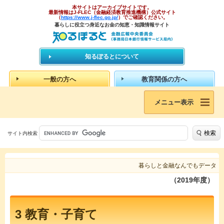
本サイトはアーカイブサイトです。
最新情報はJ-FLEC（金融経済教育推進機構）公式サイト
（
https://www.j-flec.go.jp/
）でご確認ください。
暮らしに役立つ身近なお金の知恵・知識情報サイト
知るぽるとについて
一般の方へ
教育関係の方へ
メニュー表示
検索
サイト内検索
暮らしと金融なんでもデータ
（2019年度）
3 教育・子育て