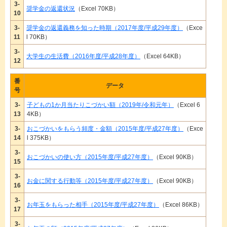
3-
奨学金の返還状況
（Excel 70KB）
10
3-
奨学金の返還義務を知った時期（2017年度/平成29年度）
（Exce
11
l 70KB）
3-
大学生の生活費（2016年度/平成28年度）
（Excel 64KB）
12
番
データ
号
3-
子どもの1か月当たりこづかい額（2019年/令和元年）
（Excel 6
13
4KB）
3-
おこづかいをもらう頻度・金額（2015年度/平成27年度）
（Exce
14
l 375KB）
3-
おこづかいの使い方（2015年度/平成27年度）
（Excel 90KB）
15
3-
お金に関する行動等（2015年度/平成27年度）
（Excel 90KB）
16
3-
お年玉をもらった相手（2015年度/平成27年度）
（Excel 86KB）
17
3-