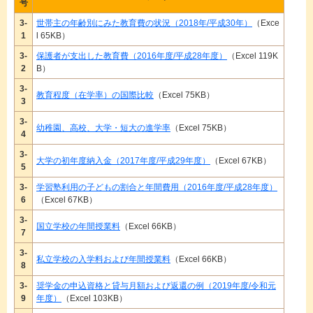
号
3-
世帯主の年齢別にみた教育費の状況（2018年/平成30年）
（Exce
1
l 65KB）
3-
保護者が支出した教育費（2016年度/平成28年度）
（Excel 119K
2
B）
3-
教育程度（在学率）の国際比較
（Excel 75KB）
3
3-
幼稚園、高校、大学・短大の進学率
（Excel 75KB）
4
3-
大学の初年度納入金（2017年度/平成29年度）
（Excel 67KB）
5
3-
学習塾利用の子どもの割合と年間費用（2016年度/平成28年度）
6
（Excel 67KB）
3-
国立学校の年間授業料
（Excel 66KB）
7
3-
私立学校の入学料および年間授業料
（Excel 66KB）
8
3-
奨学金の申込資格と貸与月額および返還の例（2019年度/令和元
9
年度）
（Excel 103KB）