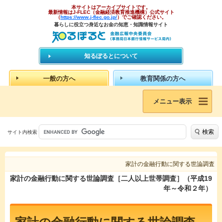
本サイトはアーカイブサイトです。
最新情報はJ-FLEC（金融経済教育推進機構）公式サイト
（
https://www.j-flec.go.jp/
）でご確認ください。
暮らしに役立つ身近なお金の知恵・知識情報サイト
知るぽるとについて
一般の方へ
教育関係の方へ
メニュー表示
検索
サイト内検索
家計の金融行動に関する世論調査
家計の金融行動に関する世論調査［二人以上世帯調査］（平成19
年～令和２年）