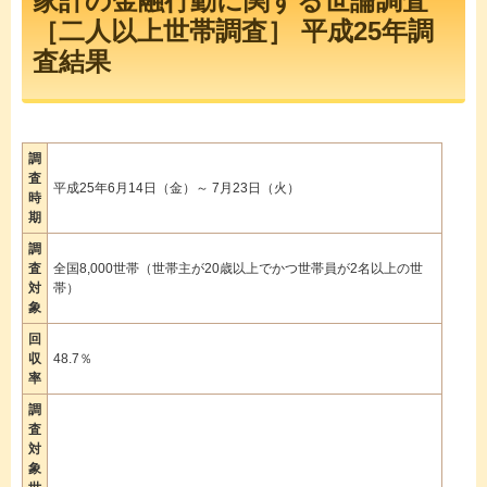
家計の金融行動に関する世論調査
［二人以上世帯調査］ 平成25年調
査結果
調
査
平成25年6月14日（金）～ 7月23日（火）
時
期
調
査
全国8,000世帯（世帯主が20歳以上でかつ世帯員が2名以上の世
対
帯）
象
回
収
48.7％
率
調
査
対
象