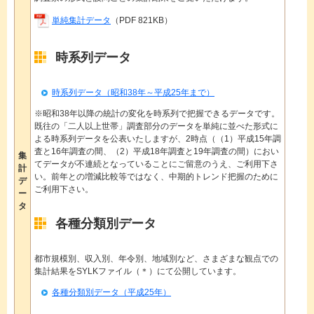
単純集計データ
（PDF 821KB）
時系列データ
時系列データ（昭和38年～平成25年まで）
※昭和38年以降の統計の変化を時系列で把握できるデータです。
既往の「二人以上世帯」調査部分のデータを単純に並べた形式に
よる時系列データを公表いたしますが、2時点（（1）平成15年調
査と16年調査の間、（2）平成18年調査と19年調査の間）におい
集
てデータが不連続となっていることにご留意のうえ、ご利用下さ
計
い。前年との増減比較等ではなく、中期的トレンド把握のために
デ
ご利用下さい。
ー
タ
各種分類別データ
都市規模別、収入別、年令別、地域別など、さまざまな観点での
集計結果をSYLKファイル（＊）にて公開しています。
各種分類別データ（平成25年）