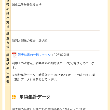
世
帯
層化二段無作為抽出法
の
抽
出
方
法
調
査
訪問と郵送の複合・選択式
方
式
調査結果の一括ファイル
（PDF 820KB）
調
査
利用上の注意点、調査結果の要約やグラフなどをまとめていま
結
す。
果
の
※単純集計データ、時系列データについては、この表の次の欄
概
（集計データ）を参照して下さい。
要
単純集計データ
調査票の形式と設問ごとの集計結果をご覧いただけます。