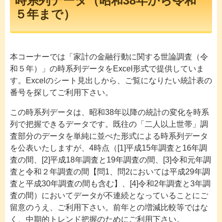
時系列データ（昭和38年から令和
５年まで）
本コーナーでは「家計の金融行動に関する世論調査（令
和５年）」の時系列データをExcel形式で提供していま
す。Excelのシート見出しから、ご覧になりたい統計表の
番号を探してご利用下さい。
この時系列データは、昭和38年以降の統計の変化を時系
列で把握できるデータです。既往の「二人以上世帯」調
査部分のデータを単純に並べた形式による時系列データ
を公表いたしますが、4時点（[1]平成15年調査と16年調
査の間、[2]平成18年調査と19年調査の間、[3]令和元年調
査と令和２年調査の間【問1、問2においては平成29年調
査と平成30年調査の間も含む】、[4]令和2年調査と3年調
査の間）においてデータが不連続となっていることにご
留意のうえ、ご利用下さい。前年との増減比較等ではな
く、中期的トレンド把握のためにご利用下さい。