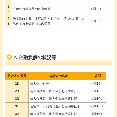
2
今後の金融商品の保有希望
＜問12＞
2
2
元本割れを起こす可能性があるが、収益性の高いと
＜問13＞
3
見込まれる金融商品の保有
2. 金融負債の状況等
統計表の番号
統計表の名称
設問
28
借入金の有無
＜問15＞
29
借入金残高（借入金がある世帯）
＜問16＞
30
借入金残高（借入金有無回答世帯）
＜問16＞
31
住宅ローン残高（借入金額回答世帯）
＜問16＞
32
新規借入額（借入金有無回答世帯）
＜問16＞