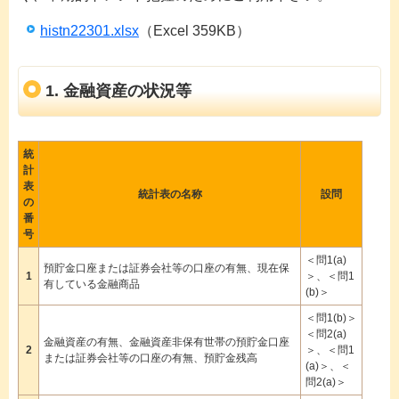
histn22301.xlsx
（Excel 359KB）
1. 金融資産の状況等
統
計
表
統計表の名称
設問
の
番
号
＜問1(a)
預貯金口座または証券会社等の口座の有無、現在保
1
＞、＜問1
有している金融商品
(b)＞
＜問1(b)＞
＜問2(a)
金融資産の有無、金融資産非保有世帯の預貯金口座
2
＞、＜問1
または証券会社等の口座の有無、預貯金残高
(a)＞、＜
問2(a)＞