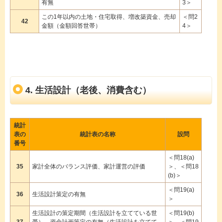
有無
3＞
この1年以内の土地・住宅取得、増改築資金、売却
＜問2
42
金額（金額回答世帯）
4＞
4. 生活設計（老後、消費含む）
統計
表の
統計表の名称
設問
番号
＜問18(a)
35
家計全体のバランス評価、家計運営の評価
＞、＜問18
(b)＞
＜問19(a)
36
生活設計策定の有無
＞
生活設計の策定期間（生活設計を立てている世
＜問19(b)