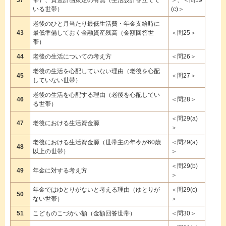
37
帯）、資金計画策定の有無（生活設計を立てて
＞、＜問19
いる世帯）
(c)＞
老後のひと月当たり最低生活費・年金支給時に
43
最低準備しておく金融資産残高（金額回答世
＜問25＞
帯）
44
老後の生活についての考え方
＜問26＞
老後の生活を心配していない理由（老後を心配
45
＜問27＞
していない世帯）
老後の生活を心配する理由（老後を心配してい
46
＜問28＞
る世帯）
＜問29(a)
47
老後における生活資金源
＞
老後における生活資金源（世帯主の年令が60歳
＜問29(a)
48
以上の世帯）
＞
＜問29(b)
49
年金に対する考え方
＞
年金ではゆとりがないと考える理由（ゆとりが
＜問29(c)
50
ない世帯）
＞
51
こどものこづかい額（金額回答世帯）
＜問30＞