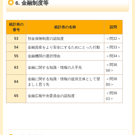
6. 金融制度等
統計表の
統計表の名称
設問
番号
53
預金保険制度の認知度
＜問32＞
54
金融資産をより安全にするためにとった行動
＜問33＞
55
金融機関の選択理由
＜問34＞
＜問36
63
金融に関する知識・情報の入手先
(a)＞
金融に関する知識・情報の提供主体として望
＜問36
64
ましく思う先
(b)＞
＜問36
65
金融広報中央委員会の認知度
(c)＞