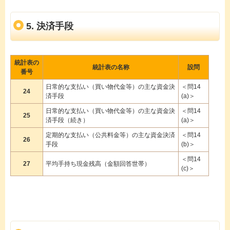
5. 決済手段
統計表の
統計表の名称
設問
番号
日常的な支払い（買い物代金等）の主な資金決
＜問14
24
済手段
(a)＞
日常的な支払い（買い物代金等）の主な資金決
＜問14
25
済手段（続き）
(a)＞
定期的な支払い（公共料金等）の主な資金決済
＜問14
26
手段
(b)＞
＜問14
27
平均手持ち現金残高（金額回答世帯）
(c)＞