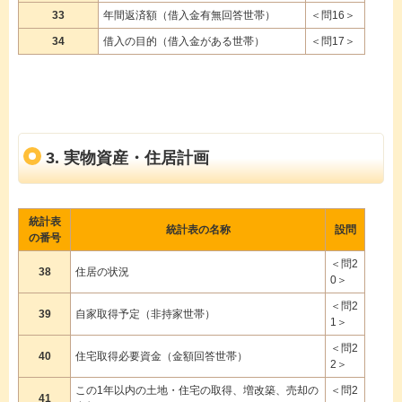
33
年間返済額（借入金有無回答世帯）
＜問16＞
34
借入の目的（借入金がある世帯）
＜問17＞
3. 実物資産・住居計画
統計表
統計表の名称
設問
の番号
＜問2
38
住居の状況
0＞
＜問2
39
自家取得予定（非持家世帯）
1＞
＜問2
40
住宅取得必要資金（金額回答世帯）
2＞
この1年以内の土地・住宅の取得、増改築、売却の
＜問2
41