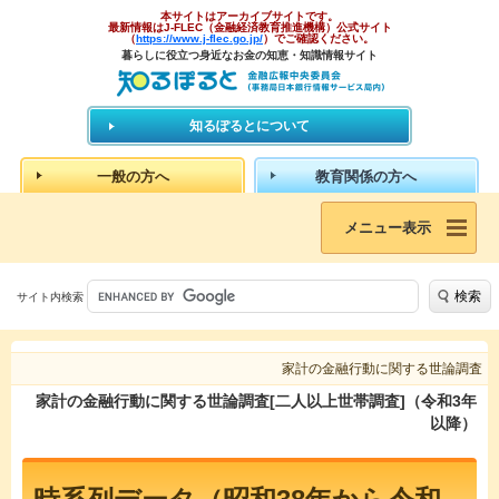
本サイトはアーカイブサイトです。
最新情報はJ-FLEC（金融経済教育推進機構）公式サイト
（
https://www.j-flec.go.jp/
）でご確認ください。
暮らしに役立つ身近なお金の知恵・知識情報サイト
知るぽるとについて
一般の方へ
教育関係の方へ
メニュー表示
検索
サイト内検索
家計の金融行動に関する世論調査
家計の金融行動に関する世論調査[二人以上世帯調査]（令和3年
以降）