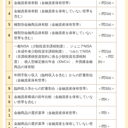
3
金融資産保有額（金融資産保有世帯）
＜問2(a)＞
金融資産保有額（金融資産を保有していない世帯を
4
＜問2(a)＞
含む）
5
種類別金融商品保有額（金融資産保有世帯）
＜問2(a)＞
種類別金融商品保有額（金融資産を保有していない
6
＜問2(a)＞
世帯を含む）
一般NISA（少額投資非課税制度）、ジュニアNISA
（未成年者少額投資非課税制度）、つみたてNISA
＜問2(a)
7
（非課税累積投資契約に係る少額投資非課税制
＞、＜問2
度）、個人型確定拠出年金（iDeCo）、外貨建金融
(b)＞
商品の保有額
年間手取り収入（臨時収入を含む）からの貯蓄割合
8
＜問3(a)＞
（金融資産保有世帯）
9
臨時収入等からの貯蓄割合（金融資産保有世帯）
＜問3(b)＞
1
金融資産構成の前年比較（金融資産を保有していな
＜問4＞
0
い世帯を含む）
1
金融商品の選択基準（金融資産保有世帯）
＜問5＞
1
1
金融商品の選択基準（金融資産を保有していない世
＜問5＞