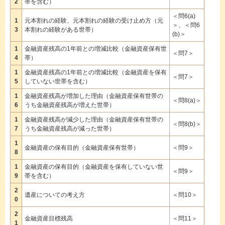
2
帯を含む）
＜問6(a)
1
元本割れの経験、元本割れの経験の受け止め方（元
＞、＜問6
3
本割れの経験がある世帯）
(b)＞
1
金融資産残高の1年前との増減比較（金融資産保有世
＜問7＞
4
帯）
1
金融資産残高の1年前との増減比較（金融資産を保有
＜問7＞
5
していない世帯を含む）
1
金融資産残高が増加した理由（金融資産保有世帯の
＜問8(a)＞
6
うち金融資産残高が増えた世帯）
1
金融資産残高が減少した理由（金融資産保有世帯の
＜問8(b)＞
7
うち金融資産残高が減った世帯）
1
金融資産の保有目的（金融資産保有世帯）
＜問9＞
8
1
金融資産の保有目的（金融資産を保有していない世
＜問9＞
9
帯を含む）
2
遺産についての考え方
＜問10＞
0
2
金融資産目標残高
＜問11＞
1