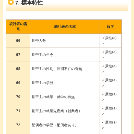
7. 標本特性
統計表の番
統計表の名称
設問
号
＜属性(a)
66
世帯人数
＞
＜属性(a)
67
世帯主の年令
＞
＜属性(a)
68
世帯主の性別、長期不在の有無
＞
＜属性(a)
69
世帯主の学歴
＞
＜属性(a)
70
世帯主の就業・就学の有無
＞
＜属性(a)
71
世帯主の就業先産業（就業者）
＞
＜属性(a)
72
配偶者の学歴（配偶者あり）
＞