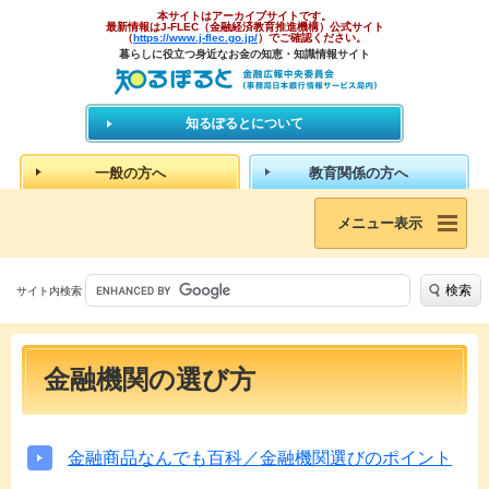
本サイトはアーカイブサイトです。
最新情報はJ-FLEC（金融経済教育推進機構）公式サイト
（
https://www.j-flec.go.jp/
）でご確認ください。
暮らしに役立つ身近なお金の知恵・知識情報サイト
知るぽるとについて
一般の方へ
教育関係の方へ
メニュー表示
検索
サイト内検索
金融機関の選び方
金融商品なんでも百科／金融機関選びのポイント