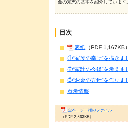
金の知恵の基本を紹介しています
目次
表紙
（PDF 1,167KB
①“家族の幸せ”を描きま
②“家計の今後”を考えま
③“お金の方針”を作りま
参考情報
全ページ一括のファイル
（PDF 2,563KB）