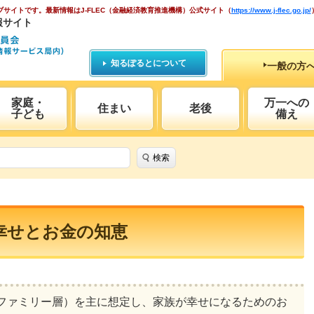
ブサイトです。
最新情報はJ-FLEC（金融経済教育推進機構）公式サイト
（
https://www.j-flec.go.jp/
報サイト
知るぽるとについて
一般の方
家庭・
万一への
住まい
老後
子ども
備え
検索
幸せとお金の知恵
ファミリー層）を主に想定し、家族が幸せになるためのお