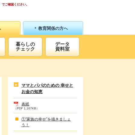
）でご確認ください。
へ
教育関係の方へ
暮らしの
データ
チェック
資料室
ママとパパのための 幸せと
お金の知恵
表紙
（PDF 1,167KB）
①“家族の幸せ”を描きましょ
う！