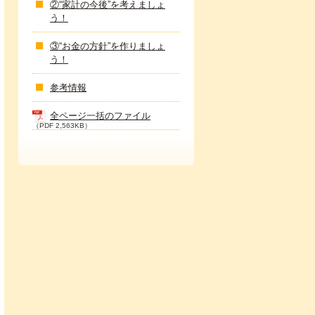
②“家計の今後”を考えましょ
う！
③“お金の方針”を作りましょ
う！
参考情報
全ページ一括のファイル
（PDF 2,563KB）