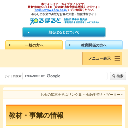
本サイトはアーカイブサイトです。
最新情報はJ-FLEC（金融経済教育推進機構）公式サイト
（
https://www.j-flec.go.jp/
）でご確認ください。
暮らしに役立つ身近なお金の知恵・知識情報サイト
知るぽるとについて
一般の方へ
教育関係の方へ
メニュー表示
検索
サイト内検索
お金の知恵を学ぶリンク集 ～金融学習ナビゲーター～
教材・事業の情報