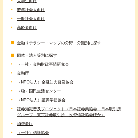
大学生向け
若年社会人向け
一般社会人向け
高齢者向け
金融リテラシー・マップの分野・分類別に探す
団体・法人等別に探す
（一社）金融財政事情研究会
金融庁
（NPO法人）金融知力普及協会
（独）国民生活センター
（NPO法人）証券学習協会
証券知識普及プロジェクト（日本証券業協会、日本取引所
グループ、東京証券取引所、投資信託協会ほか）
消費者庁
（一社）信託協会