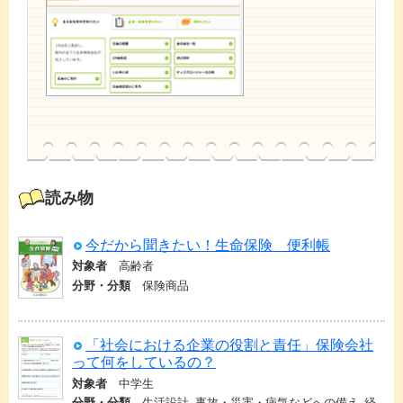
読み物
今だから聞きたい！生命保険 便利帳
対象者
高齢者
分野・分類
保険商品
「社会における企業の役割と責任」保険会社
って何をしているの？
対象者
中学生
分野・分類
生活設計
事故・災害・病気などへの備え
経