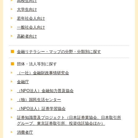
高校生向け
大学生向け
若年社会人向け
一般社会人向け
高齢者向け
金融リテラシー・マップの分野・分類別に探す
団体・法人等別に探す
（一社）金融財政事情研究会
金融庁
（NPO法人）金融知力普及協会
（独）国民生活センター
（NPO法人）証券学習協会
証券知識普及プロジェクト（日本証券業協会、日本取引所
グループ、東京証券取引所、投資信託協会ほか）
消費者庁