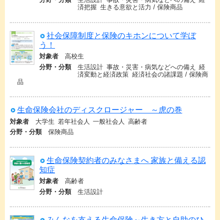
済把握
生きる意欲と活力
保険商品
社会保障制度と保険のキホンについて学ぼ
う！
対象者
高校生
分野・分類
生活設計
事故・災害・病気などへの備え
経
済変動と経済政策
経済社会の諸課題
保険商
品
生命保険会社のディスクロージャー ～虎の巻
対象者
大学生
若年社会人
一般社会人
高齢者
分野・分類
保険商品
生命保険契約者のみなさまへ 家族と備える認
知症
対象者
高齢者
分野・分類
生活設計
みんなを支える生命保険～生き方と自助のひ