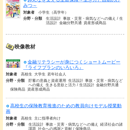
みつ～
対象者
小学生（高学年）
分野・分類
生活設計
事故・災害・病気などへの備え
生
活設計
金融分野共通
資産形成商品
映像教材
金融リテラシーが身につくショートムービー
『ライフプランのいろいろ』
対象者
高校生
大学生
若年社会人
分野・分類
貯蓄の意義と資産運用
生活設計
事故・災害・病気など
への備え
生きる意欲と活力
生活設計
金融分野共通
保険商品
資産形成商品
高校生の保険教育推進のための教員向けモデル授業動
画
対象者
高校生
主に指導者向け
分野・分類
生活設計
事故・災害・病気などへの備え
経済社会の諸
課題
社会への感謝と貢献
保険商品