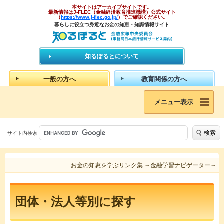
本サイトはアーカイブサイトです。
最新情報はJ-FLEC（金融経済教育推進機構）公式サイト
（
https://www.j-flec.go.jp/
）でご確認ください。
暮らしに役立つ身近なお金の知恵・知識情報サイト
知るぽるとについて
一般の方へ
教育関係の方へ
メニュー表示
検索
サイト内検索
お金の知恵を学ぶリンク集 ～金融学習ナビゲーター～
団体・法人等別に探す