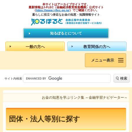
本サイトはアーカイブサイトです。
最新情報はJ-FLEC（金融経済教育推進機構）公式サイト
（
https://www.j-flec.go.jp/
）でご確認ください。
暮らしに役立つ身近なお金の知恵・知識情報サイト
知るぽるとについて
一般の方へ
教育関係の方へ
メニュー表示
検索
サイト内検索
お金の知恵を学ぶリンク集 ～金融学習ナビゲーター～
団体・法人等別に探す