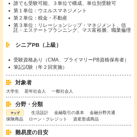
誰でも受験可能、３単位で構成、単位別受験可
第１単位：ウエルスマネジメント
第２単位：税金・不動産
第３単位：リレーションシップ・マネジメント、信
託・エステートプランニング、マス富裕層、職業倫理
シニアPB（上級）
受験資格あり（CMA、プライマリーPB資格保有者）
筆記試験（年２回実施）
対象者
大学生
若年社会人
一般社会人
分野・分類
生活設計
金融取引の基本
金融分野共通
保険商品
ローン・クレジット
資産形成商品
難易度の目安