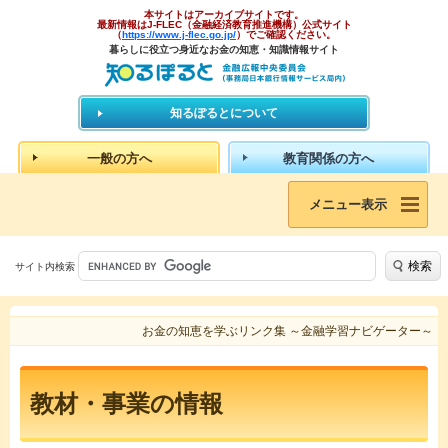
本サイトはアーカイブサイトです。
最新情報はJ-FLEC（金融経済教育推進機構）公式サイト
（
https://www.j-flec.go.jp/
）でご確認ください。
暮らしに役立つ身近なお金の知恵・知識情報サイト
知るぽるとについて
一般の方へ
教育関係の方へ
メニュー表示
検索
サイト内検索
お金の知恵を学ぶリンク集 ～金融学習ナビゲーター～
教材・事業の情報