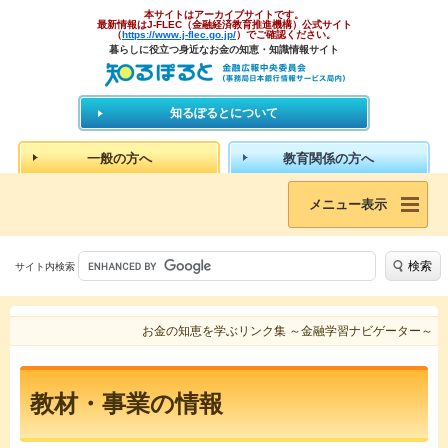
本サイトはアーカイブサイトです。
最新情報はJ-FLEC（金融経済教育推進機構）公式サイト
（
https://www.j-flec.go.jp/
）でご確認ください。
暮らしに役立つ身近なお金の知恵・知識情報サイト
知るぽるとについて
一般の方へ
教育関係の方へ
メニュー表示
検索
サイト内検索
お金の知恵を学ぶリンク集 ～金融学習ナビゲーター～
教材・事業の情報