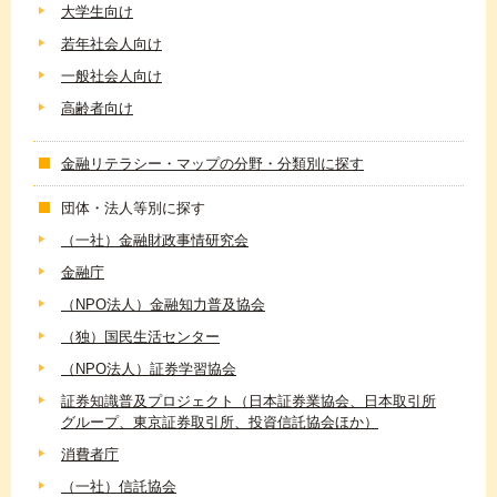
大学生向け
若年社会人向け
一般社会人向け
高齢者向け
金融リテラシー・マップの分野・分類別に探す
団体・法人等別に探す
（一社）金融財政事情研究会
金融庁
（NPO法人）金融知力普及協会
（独）国民生活センター
（NPO法人）証券学習協会
証券知識普及プロジェクト（日本証券業協会、日本取引所
グループ、東京証券取引所、投資信託協会ほか）
消費者庁
（一社）信託協会