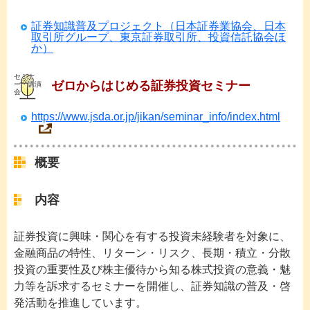
証券知識普及プロジェクト（日本証券業協会、日本
取引所グループ、東京証券取引所、投資信託協会ほ
か）
セミナ
ゼロからはじめる証券投資セミナー
ー・講演
会
https://www.jsda.or.jp/jikan/seminar_info/index.html
概要
内容
証券投資に興味・関心を有する投資未経験者を対象に、
金融商品の特性、リターン・リスク、長期・積立・分散
投資の重要性及び株主優待から知る株式投資の意義・魅
力等を訴求するセミナーを開催し、証券知識の普及・啓
発活動を推進しています。