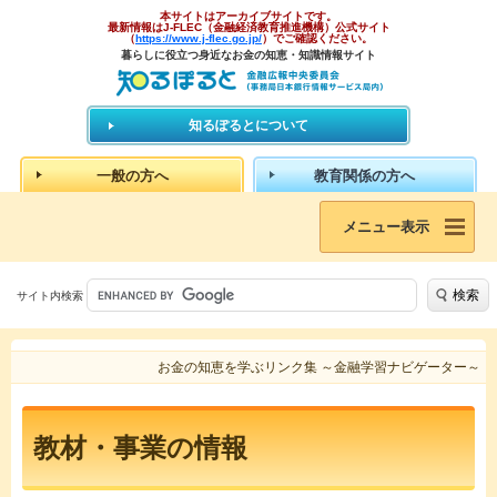
本サイトはアーカイブサイトです。
最新情報はJ-FLEC（金融経済教育推進機構）公式サイト
（
https://www.j-flec.go.jp/
）でご確認ください。
暮らしに役立つ身近なお金の知恵・知識情報サイト
知るぽるとについて
一般の方へ
教育関係の方へ
メニュー表示
検索
サイト内検索
お金の知恵を学ぶリンク集 ～金融学習ナビゲーター～
教材・事業の情報