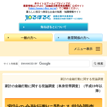
本サイトはアーカイブサイトです。
最新情報はJ-FLEC（金融経済教育推進機構）公式サイト
（
https://www.j-flec.go.jp/
）でご確認ください。
暮らしに役立つ身近なお金の知恵・知識情報サイト
知るぽるとについて
一般の方へ
教育関係の方へ
メニュー表示
検索
サイト内検索
家計の金融行動に関する世論調査
家計の金融行動に関する世論調査［単身世帯調査］（平成19年以
降）