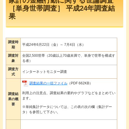
家計の金融行動に関する世論調査
［単身世帯調査］ 平成24年調査結
果
調査時
平成24年6月22日（金）～ 7月4日（水）
期
調査対
全国2,500世帯（20歳以上70歳未満で、単身で世帯を構成す
象
る者）
調査方
インターネットモニター調査
式
調査結果の一括ファイル
（PDF 662KB）
利用上の注意点、調査結果の要約やグラフなどをまとめてい
調査結
ます。
果の概
要
※単純集計データについては、この表の次の欄（集計デー
タ）を参照して下さい。