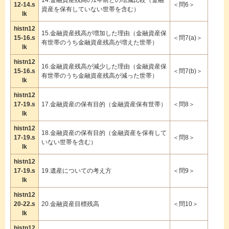
12-14.s
＜問6＞
資産を保有していない世帯を含む）
lk
histn12
15.金融資産残高が増加した理由（金融資産保
15-16.s
＜問7(a)＞
有世帯のうち金融資産残高が増えた世帯）
lk
histn12
16.金融資産残高が減少した理由（金融資産保
15-16.s
＜問7(b)＞
有世帯のうち金融資産残高が減った世帯）
lk
histn12
17-19.s
17.金融資産の保有目的（金融資産保有世帯）
＜問8＞
lk
histn12
18.金融資産の保有目的（金融資産を保有して
17-19.s
＜問8＞
いない世帯を含む）
lk
histn12
17-19.s
19.遺産についての考え方
＜問9＞
lk
histn12
20-22.s
20.金融資産目標残高
＜問10＞
lk
histn12