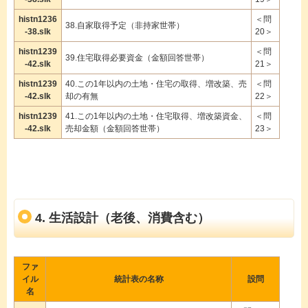
histn1236
＜問
38.自家取得予定（非持家世帯）
-38.slk
20＞
histn1239
＜問
39.住宅取得必要資金（金額回答世帯）
-42.slk
21＞
histn1239
40.この1年以内の土地・住宅の取得、増改築、売
＜問
-42.slk
却の有無
22＞
histn1239
41.この1年以内の土地・住宅取得、増改築資金、
＜問
-42.slk
売却金額（金額回答世帯）
23＞
4. 生活設計（老後、消費含む）
ファ
イル
統計表の名称
設問
名