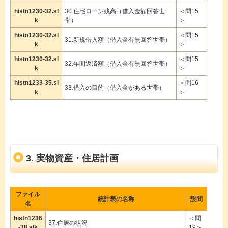
histn1230-32.sl
30.住宅ローン残高（借入金額回答世
＜問15
k
帯）
＞
histn1230-32.sl
＜問15
31.新規借入額（借入金有無回答世帯）
k
＞
histn1230-32.sl
＜問15
32.年間返済額（借入金有無回答世帯）
k
＞
histn1233-35.sl
＜問16
33.借入の目的（借入金がある世帯）
k
＞
3. 実物資産・住居計画
ファイル
統計表の名称
設問
名
histn1236
＜問
37.住居の状況
-38.slk
19＞