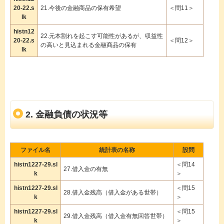
20-22.s
21.今後の金融商品の保有希望
＜問11＞
lk
histn12
22.元本割れを起こす可能性があるが、収益性
20-22.s
＜問12＞
の高いと見込まれる金融商品の保有
lk
2. 金融負債の状況等
ファイル名
統計表の名称
設問
histn1227-29.sl
＜問14
27.借入金の有無
k
＞
histn1227-29.sl
＜問15
28.借入金残高（借入金がある世帯）
k
＞
histn1227-29.sl
＜問15
29.借入金残高（借入金有無回答世帯）
k
＞