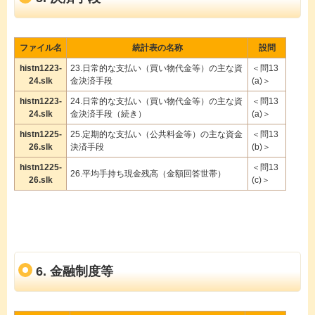
ファイル名
統計表の名称
設問
histn1223-
23.日常的な支払い（買い物代金等）の主な資
＜問13
24.slk
金決済手段
(a)＞
histn1223-
24.日常的な支払い（買い物代金等）の主な資
＜問13
24.slk
金決済手段（続き）
(a)＞
histn1225-
25.定期的な支払い（公共料金等）の主な資金
＜問13
26.slk
決済手段
(b)＞
histn1225-
＜問13
26.平均手持ち現金残高（金額回答世帯）
26.slk
(c)＞
6. 金融制度等