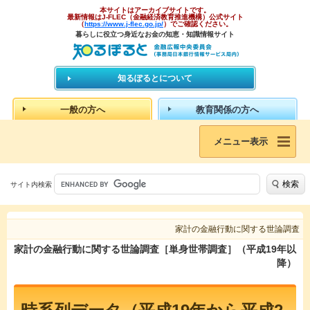
本サイトはアーカイブサイトです。
最新情報はJ-FLEC（金融経済教育推進機構）公式サイト
（
https://www.j-flec.go.jp/
）でご確認ください。
暮らしに役立つ身近なお金の知恵・知識情報サイト
知るぽるとについて
一般の方へ
教育関係の方へ
メニュー表示
検索
サイト内検索
家計の金融行動に関する世論調査
家計の金融行動に関する世論調査［単身世帯調査］（平成19年以
降）