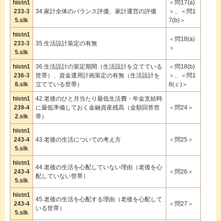
histn1
＜問17(a)
233-3
34.家計全体のバランス評価、家計運営の評価
＞、＜問1
5.slk
7(b)＞
histn1
＜問18(a)
233-3
35.生活設計策定の有無
＞
5.slk
histn1
36.生活設計の策定期間（生活設計を立てている
＜問18(b)
236-3
世帯）、資金運用計画策定の有無（生活設計を
＞、＜問1
8.slk
立てている世帯）
8(ｃ)＞
histn1
42.老後のひと月当たり最低生活費・年金支給時
239-4
に最低準備しておく金融資産残高（金額回答世
＜問24＞
2.slk
帯）
histn1
243-4
43.老後の生活についての考え方
＜問25＞
5.slk
histn1
44.老後の生活を心配していない理由（老後を心
243-4
＜問26＞
配していない世帯）
5.slk
histn1
45.老後の生活を心配する理由（老後を心配して
243-4
＜問27＞
いる世帯）
5.slk