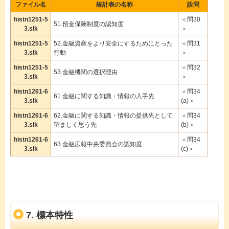
ファイル名
統計表の名称
設問
histn1251-5
＜問30
51.預金保険制度の認知度
3.slk
＞
histn1251-5
52.金融資産をより安全にするためにとった
＜問31
3.slk
行動
＞
histn1251-5
＜問32
53.金融機関の選択理由
3.slk
＞
histn1261-6
＜問34
61.金融に関する知識・情報の入手先
3.slk
(a)＞
histn1261-6
62.金融に関する知識・情報の提供先として
＜問34
3.slk
望ましく思う先
(b)＞
histn1261-6
＜問34
63.金融広報中央委員会の認知度
3.slk
(c)＞
7. 標本特性