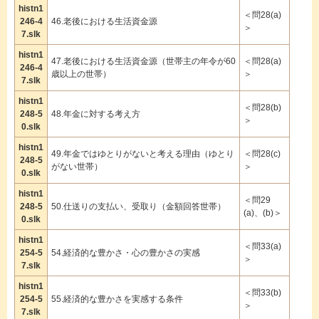
histn1
＜問28(a)
246-4
46.老後における生活資金源
＞
7.slk
histn1
47.老後における生活資金源（世帯主の年令が60
＜問28(a)
246-4
歳以上の世帯）
＞
7.slk
histn1
＜問28(b)
248-5
48.年金に対する考え方
＞
0.slk
histn1
49.年金ではゆとりがないと考える理由（ゆとり
＜問28(c)
248-5
がない世帯）
＞
0.slk
histn1
＜問29
248-5
50.仕送りの支払い、受取り（金額回答世帯）
(a)、(b)＞
0.slk
histn1
＜問33(a)
254-5
54.経済的な豊かさ・心の豊かさの実感
＞
7.slk
histn1
＜問33(b)
254-5
55.経済的な豊かさを実感する条件
＞
7.slk