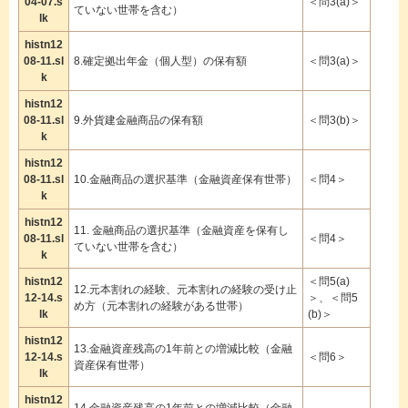
04-07.s
＜問3(a)＞
ていない世帯を含む）
lk
histn12
08-11.sl
8.確定拠出年金（個人型）の保有額
＜問3(a)＞
k
histn12
08-11.sl
9.外貨建金融商品の保有額
＜問3(b)＞
k
histn12
08-11.sl
10.金融商品の選択基準（金融資産保有世帯）
＜問4＞
k
histn12
11. 金融商品の選択基準（金融資産を保有し
08-11.sl
＜問4＞
ていない世帯を含む）
k
histn12
＜問5(a)
12.元本割れの経験、元本割れの経験の受け止
12-14.s
＞、＜問5
め方（元本割れの経験がある世帯）
lk
(b)＞
histn12
13.金融資産残高の1年前との増減比較（金融
12-14.s
＜問6＞
資産保有世帯）
lk
histn12
14.金融資産残高の1年前との増減比較（金融