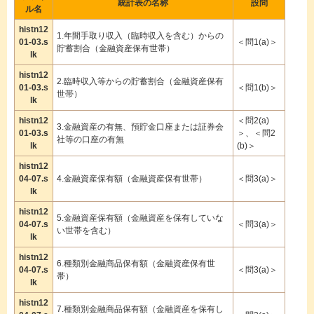
統計表の名称
設問
ル名
histn12
1.年間手取り収入（臨時収入を含む）からの
01-03.s
＜問1(a)＞
貯蓄割合（金融資産保有世帯）
lk
histn12
2.臨時収入等からの貯蓄割合（金融資産保有
01-03.s
＜問1(b)＞
世帯）
lk
histn12
＜問2(a)
3.金融資産の有無、預貯金口座または証券会
01-03.s
＞、＜問2
社等の口座の有無
lk
(b)＞
histn12
04-07.s
4.金融資産保有額（金融資産保有世帯）
＜問3(a)＞
lk
histn12
5.金融資産保有額（金融資産を保有していな
04-07.s
＜問3(a)＞
い世帯を含む）
lk
histn12
6.種類別金融商品保有額（金融資産保有世
04-07.s
＜問3(a)＞
帯）
lk
histn12
7.種類別金融商品保有額（金融資産を保有し