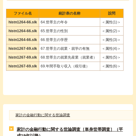
ファイル名
統計表の名称
設問
histn1264-66.slk
64.世帯主の年令
＜属性(1)＞
histn1264-66.slk
65.世帯主の性別
＜属性(2)＞
histn1264-66.slk
66.世帯主の学歴
＜属性(3)＞
histn1267-69.slk
67.世帯主の就業・就学の有無
＜属性(4)＞
histn1267-69.slk
68.世帯主の就業先産業（就業者）
＜属性(5)＞
histn1267-69.slk
69.年間手取り収入（税引後）
＜属性(6)＞
家計の金融行動に関する世論調査
家計の金融行動に関する世論調査［単身世帯調査］（平
成19年以降）