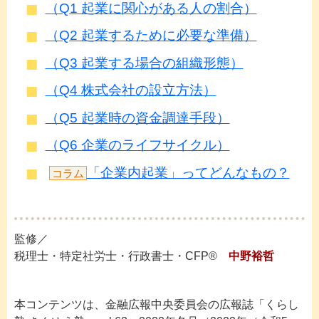
（Q1 起業に関心がある人の割合）
（Q2 起業するために必要な準備）
（Q3 起業する場合の組織形態）
（Q4 株式会社の設立方法）
（Q5 起業時の資金調達手段）
（Q6 企業のライフサイクル）
「企業内起業」ってどんなもの？
コラム
監修／
税理士・特定社労士・行政書士・CFP®
中野裕哲
本コンテンツは、金融広報中央委員会の広報誌「くらし