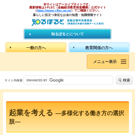
本サイトはアーカイブサイトです。
最新情報はJ-FLEC（金融経済教育推進機構）公式サイト
（
https://www.j-flec.go.jp/
）でご確認ください。
暮らしに役立つ身近なお金の知恵・知識情報サイト
知るぽるとについて
一般の方へ
教育関係の方へ
メニュー表示
検索
サイト内検索
起業を考える
―多様化する働き方の選択
肢―