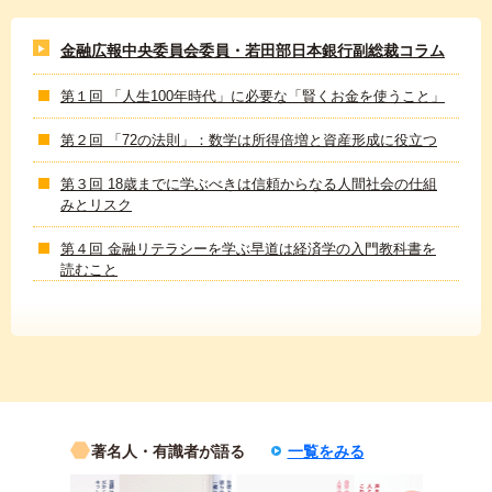
金融広報中央委員会委員・若田部日本銀行副総裁コラム
第１回 「人生100年時代」に必要な「賢くお金を使うこと」
第２回 「72の法則」：数学は所得倍増と資産形成に役立つ
第３回 18歳までに学ぶべきは信頼からなる人間社会の仕組
みとリスク
第４回 金融リテラシーを学ぶ早道は経済学の入門教科書を
読むこと
著名人・有識者が語る
一覧をみる