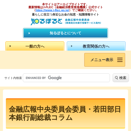
本サイトはアーカイブサイトです。
最新情報はJ-FLEC（金融経済教育推進機構）公式サイト
（
https://www.j-flec.go.jp/
）でご確認ください。
暮らしに役立つ身近なお金の知恵・知識情報サイト
知るぽるとについて
一般の方へ
教育関係の方へ
メニュー表示
検索
サイト内検索
金融広報中央委員会委員・若田部日
本銀行副総裁コラム