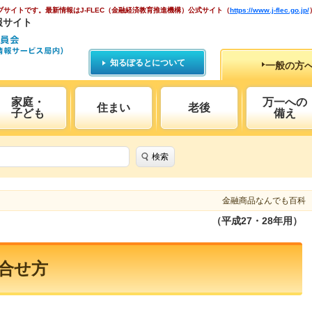
ブサイトです。
最新情報はJ-FLEC（金融経済教育推進機構）公式サイト
（
https://www.j-flec.go.jp/
報サイト
知るぽるとについて
一般の方
家庭・
万一への
住まい
老後
子ども
備え
検索
金融商品なんでも百科
（平成27・28年用）
合せ方