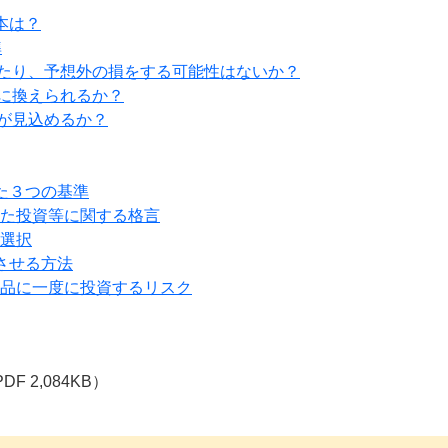
本は？
準
したり、予想外の損をする可能性はないか？
金に換えられるか？
益が見込めるか？
た３つの基準
た投資等に関する格言
選択
させる方法
品に一度に投資するリスク
DF 2,084KB）