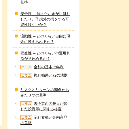
基準
安全性 ─ 預けたお金が目減り
したり、予想外の損をする可
能性はないか？
流動性 ─ どのくらい自由に現
金に換えられるか？
収益性 ─ どのくらいの運用利
益が見込めるか？
金利の基本は年利
コラム
複利効果と72の法則
コラム
リスクとリターンの関係から
みた３つの基準
古今東西の先人が残
コラム
した投資等に関する格言
金利変動と金融商品
コラム
の選択