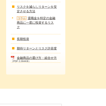
リスクを減らしリターンを安
定させる方法
退職金を特定の金融
コラム
商品に一度に投資するリス
ク
長期投資
期待リターンとリスク許容度
金融商品の選び方・組合せ方
（PDF 2,084KB）