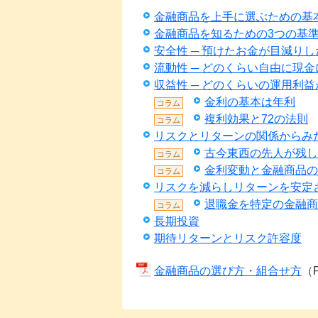
金融商品を上手に選ぶための基
金融商品を知るための3つの基
安全性 ─ 預けたお金が目減り
流動性 ─ どのくらい自由に現
収益性 ─ どのくらいの運用利
金利の基本は年利
コラム
複利効果と72の法則
コラム
リスクとリターンの関係からみ
古今東西の先人が残し
コラム
金利変動と金融商品の
コラム
リスクを減らしリターンを安定
退職金を特定の金融商
コラム
長期投資
期待リターンとリスク許容度
金融商品の選び方・組合せ方
（P