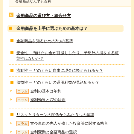
金融商品なんでも百科
金融商品の選び方・組合せ方
金融商品を上手に選ぶための基本は？
金融商品を知るための3つの基準
安全性 ─ 預けたお金が目減りしたり、予想外の損をする可
能性はないか？
流動性 ─ どのくらい自由に現金に換えられるか？
収益性 ─ どのくらいの運用利益が見込めるか？
金利の基本は年利
コラム
複利効果と72の法則
コラム
リスクとリターンの関係からみた３つの基準
古今東西の先人が残した投資等に関する格言
コラム
金利変動と金融商品の選択
コラム