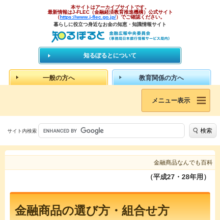
本サイトはアーカイブサイトです。
最新情報はJ-FLEC（金融経済教育推進機構）公式サイト
（
https://www.j-flec.go.jp/
）でご確認ください。
暮らしに役立つ身近なお金の知恵・知識情報サイト
知るぽるとについて
一般の方へ
教育関係の方へ
メニュー表示
検索
サイト内検索
金融商品なんでも百科
（平成27・28年用）
金融商品の選び方・組合せ方