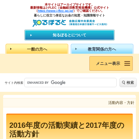
本サイトはアーカイブサイトです。
最新情報はJ-FLEC（金融経済教育推進機構）公式サイト
（
https://www.j-flec.go.jp/
）でご確認ください。
暮らしに役立つ身近なお金の知恵・知識情報サイト
知るぽるとについて
一般の方へ
教育関係の方へ
メニュー表示
検索
サイト内検索
活動内容・方針
2016年度の活動実績と2017年度の
活動方針