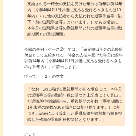
支給される一時金の支払を受けた年分は前年以前14年
内（令和4年4月1日以後に支払を受けるべきものは19
年内））に他の支払者から支払われた退職手当等（以
下「前の退職手当等」といいます。）がある場合に、
本年分の退職手当等の勤続期間と前の退職手当等の勤
続期間との重複期間」
今回の事例（ケース②）では、「確定拠出年金の老齢給
付金として支給される一時金の支払を受けた年分は前年
以前14年内（令和4年4月1日以後に支払を受けるべきも
のは19年内）」に該当します。
従って、（２）の本文
「なお、次に掲げる重複期間がある場合には、本年分
の退職手当等の勤続年数に基づき上記表により算出し
た退職所得控除額から、重複期間の年数（重複期間に
1年未満の端数がある場合には切り捨てます。）に基
づき上記表により算出した退職所得控除額相当額を控
除した残額が退職所得控除額となります。」
により、