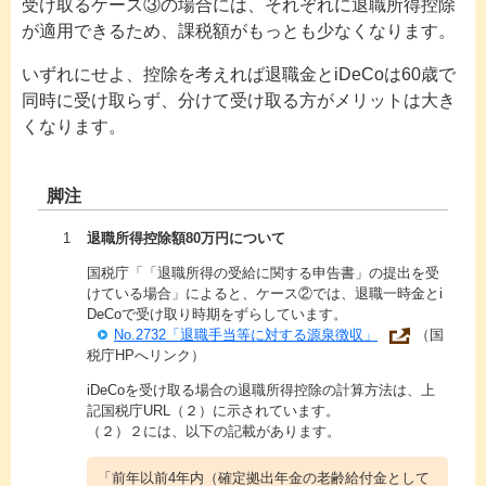
受け取るケース③の場合には、それぞれに退職所得控除
が適用できるため、課税額がもっとも少なくなります。
いずれにせよ、控除を考えれば退職金とiDeCoは60歳で
同時に受け取らず、分けて受け取る方がメリットは大き
くなります。
脚注
1
退職所得控除額80万円について
国税庁「「退職所得の受給に関する申告書」の提出を受
けている場合」によると、ケース②では、退職一時金とi
DeCoで受け取り時期をずらしています。
No.2732「退職手当等に対する源泉徴収」
（国
税庁HPへリンク）
iDeCoを受け取る場合の退職所得控除の計算方法は、上
記国税庁URL（２）に示されています。
（２）２には、以下の記載があります。
「前年以前4年内（確定拠出年金の老齢給付金として