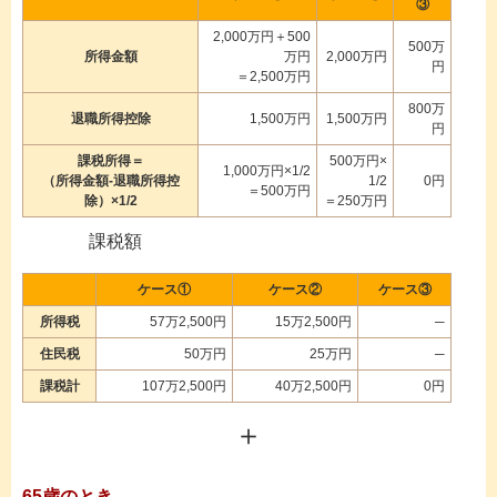
③
2,000万円＋500
500万
所得金額
万円
2,000万円
円
＝2,500万円
800万
退職所得控除
1,500万円
1,500万円
円
課税所得＝
500万円×
1,000万円×1/2
（所得金額-退職所得控
1/2
0円
＝500万円
除）×1/2
＝250万円
課税額
ケース①
ケース②
ケース③
所得税
57万2,500円
15万2,500円
─
住民税
50万円
25万円
─
課税計
107万2,500円
40万2,500円
0円
＋
65歳のとき