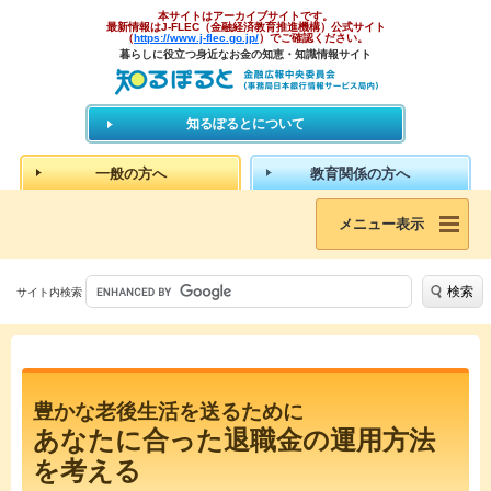
本サイトはアーカイブサイトです。
最新情報はJ-FLEC（金融経済教育推進機構）公式サイト
（
https://www.j-flec.go.jp/
）でご確認ください。
暮らしに役立つ身近なお金の知恵・知識情報サイト
知るぽるとについて
一般の方へ
教育関係の方へ
メニュー表示
検索
サイト内検索
豊かな老後生活を送るために
あなたに合った退職金の運用方法
を考える