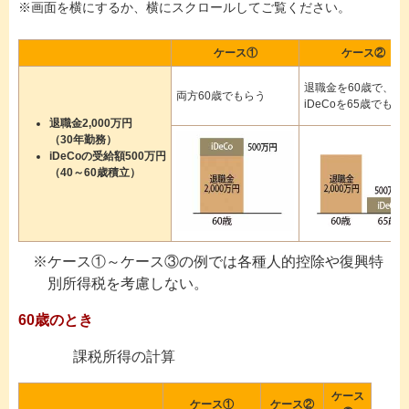
※画面を横にするか、横にスクロールしてご覧ください。
ケース①
ケース②
退職金を60歳で、
両方60歳でもらう
iDeCoを65歳でもら
退職金2,000万円
（30年勤務）
iDeCoの受給額500万円
（40～60歳積立）
ケース①～ケース③の例では各種人的控除や復興特
別所得税を考慮しない。
60歳のとき
課税所得の計算
ケース
ケース①
ケース②