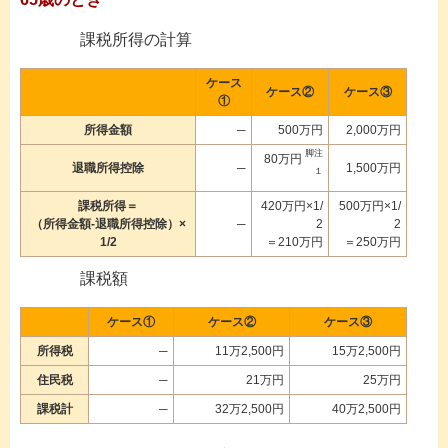
課税所得の計算
ケース
ケース②
ケース③
①
所得金額
─
500万円
2,000万円
脚注
80万円
退職所得控除
─
1,500万円
１
課税所得＝
420万円×1/
500万円×1/
（所得金額-退職所得控除）×
─
2
2
1/2
＝210万円
＝250万円
課税額
ケース①
ケース②
ケース③
所得税
─
11万2,500円
15万2,500円
住民税
─
21万円
25万円
課税計
─
32万2,500円
40万2,500円