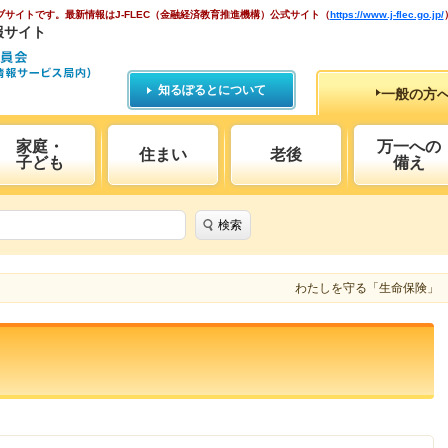
ブサイトです。
最新情報はJ-FLEC（金融経済教育推進機構）公式サイト
（
https://www.j-flec.go.jp/
報サイト
知るぽるとについて
一般の方
家庭・
万一への
住まい
老後
子ども
備え
検索
わたしを守る「生命保険」