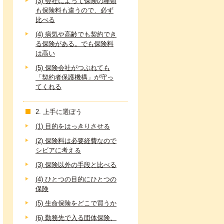
(3) 会社によって保険の種類
も保険料も違うので、必ず
比べる
(4) 病気や高齢でも契約でき
る保険がある。でも保険料
は高い
(5) 保険会社がつぶれても
「契約者保護機構」が守っ
てくれる
2. 上手に選ぼう
(1) 目的をはっきりさせる
(2) 保険料は必要経費なので
シビアに考える
(3) 保険以外の手段と比べる
(4) ひとつの目的にひとつの
保険
(5) 生命保険をどこで買うか
(6) 勤務先で入る団体保険、