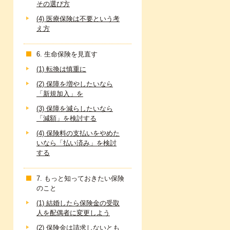
その選び方
(4) 医療保険は不要という考
え方
6. 生命保険を見直す
(1) 転換は慎重に
(2) 保障を増やしたいなら
「新規加入」を
(3) 保障を減らしたいなら
「減額」を検討する
(4) 保険料の支払いをやめた
いなら「払い済み」を検討
する
7. もっと知っておきたい保険
のこと
(1) 結婚したら保険金の受取
人を配偶者に変更しよう
(2) 保険金は請求しないとも