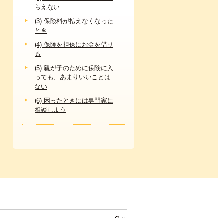
らえない
(3) 保険料が払えなくなった
とき
(4) 保険を担保にお金を借り
る
(5) 親が子のために保険に入
っても、あまりいいことは
ない
(6) 困ったときには専門家に
相談しよう