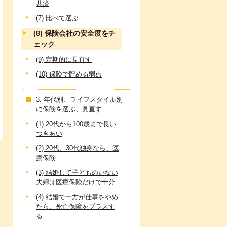
共済
(7) 比べて選ぶ
(8) 保険会社の安全度をチ
ェック
(9) 定期的に見直す
(10) 保険で貯める弱点
3. 年代別、ライフスタイル別
に保険を選ぶ、見直す
(1) 20代から100歳まで長い
つきあい
(2) 20代、30代独身なら、医
療保険
(3) 結婚して子どものいない
夫婦は医療保険だけで十分
(4) 結婚で一方が仕事をやめ
たら、死亡保障をプラスす
る