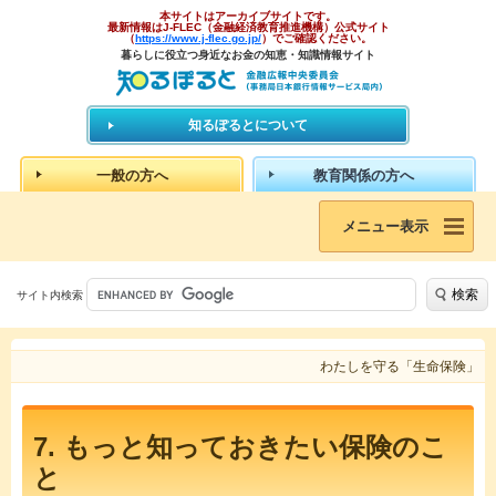
本サイトはアーカイブサイトです。
最新情報はJ-FLEC（金融経済教育推進機構）公式サイト
（
https://www.j-flec.go.jp/
）でご確認ください。
暮らしに役立つ身近なお金の知恵・知識情報サイト
知るぽるとについて
一般の方へ
教育関係の方へ
メニュー表示
検索
サイト内検索
わたしを守る「生命保険」
7. もっと知っておきたい保険のこ
と