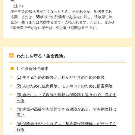
子。
（注２）
厚生年金の加入者が亡くなったとき、子があるか、配偶者であ
る妻、または、55歳以上の配偶者である夫に対し、遺族厚生年
金が一生（または再婚するまで）支払われます。ただし、妻が3
0歳未満で子がない場合は、受け取り期間は５年です。
わたしを守る「生命保険」
1. 生命保険の基本
(1) 生きるための保険と、死んだときのための保険
(2) 人のために生命保険、モノやコトのために損害保険
(3) 会社によって保険の種類も保険料も違うので、必ず比
べる
(4) 病気や高齢でも契約できる保険がある。でも保険料は
高い
(5) 保険会社がつぶれても「契約者保護機構」が守ってく
れる