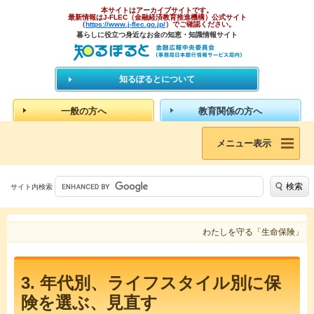
本サイトはアーカイブサイトです。
最新情報はJ-FLEC（金融経済教育推進機構）公式サイト
（
https://www.j-flec.go.jp/
）でご確認ください。
暮らしに役立つ身近なお金の知恵・知識情報サイト
知るぽるとについて
一般の方へ
教育関係の方へ
メニュー表示
検索
サイト内検索
わたしを守る「生命保険」
3. 年代別、ライフスタイル別に保
険を選ぶ、見直す