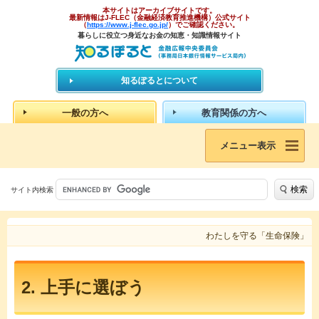
本サイトはアーカイブサイトです。
最新情報はJ-FLEC（金融経済教育推進機構）公式サイト
（
https://www.j-flec.go.jp/
）でご確認ください。
暮らしに役立つ身近なお金の知恵・知識情報サイト
知るぽるとについて
一般の方へ
教育関係の方へ
メニュー表示
検索
サイト内検索
わたしを守る「生命保険」
2. 上手に選ぼう