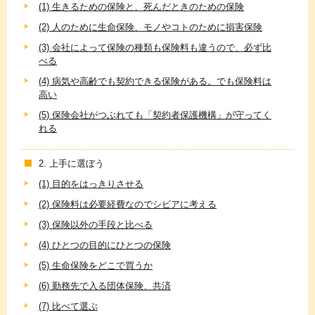
(1) 生きるための保険と、死んだときのための保険
(2) 人のために生命保険、モノやコトのために損害保険
(3) 会社によって保険の種類も保険料も違うので、必ず比
べる
(4) 病気や高齢でも契約できる保険がある。でも保険料は
高い
(5) 保険会社がつぶれても「契約者保護機構」が守ってく
れる
2. 上手に選ぼう
(1) 目的をはっきりさせる
(2) 保険料は必要経費なのでシビアに考える
(3) 保険以外の手段と比べる
(4) ひとつの目的にひとつの保険
(5) 生命保険をどこで買うか
(6) 勤務先で入る団体保険、共済
(7) 比べて選ぶ